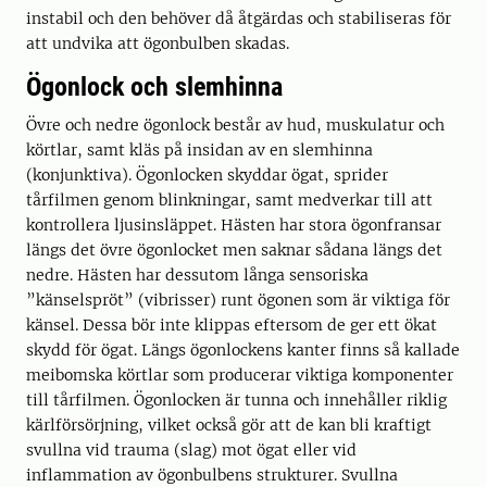
instabil och den behöver då åtgärdas och stabiliseras för
att undvika att ögonbulben skadas.
Ögonlock och slemhinna
Övre och nedre ögonlock består av hud, muskulatur och
körtlar, samt kläs på insidan av en slemhinna
(konjunktiva). Ögonlocken skyddar ögat, sprider
tårfilmen genom blinkningar, samt medverkar till att
kontrollera ljusinsläppet. Hästen har stora ögonfransar
längs det övre ögonlocket men saknar sådana längs det
nedre. Hästen har dessutom långa sensoriska
”känselspröt” (vibrisser) runt ögonen som är viktiga för
känsel. Dessa bör inte klippas eftersom de ger ett ökat
skydd för ögat. Längs ögonlockens kanter finns så kallade
meibomska körtlar som producerar viktiga komponenter
till tårfilmen. Ögonlocken är tunna och innehåller riklig
kärlförsörjning, vilket också gör att de kan bli kraftigt
svullna vid trauma (slag) mot ögat eller vid
inflammation av ögonbulbens strukturer. Svullna