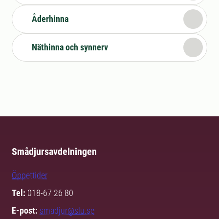
Åderhinna
Näthinna och synnerv
Smådjursavdelningen
Öppettider
Tel:
018-67 26 80
E-post:
smadjur@slu.se