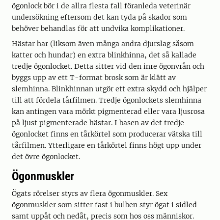
ögonlock bör i de allra flesta fall föranleda veterinär
undersökning eftersom det kan tyda på skador som
behöver behandlas för att undvika komplikationer.
Hästar har (liksom även många andra djurslag såsom
katter och hundar) en extra blinkhinna, det så kallade
tredje ögonlocket. Detta sitter vid den inre ögonvrån och
byggs upp av ett T-format brosk som är klätt av
slemhinna. Blinkhinnan utgör ett extra skydd och hjälper
till att fördela tårfilmen. Tredje ögonlockets slemhinna
kan antingen vara mörkt pigmenterad eller vara ljusrosa
på ljust pigmenterade hästar. I basen av det tredje
ögonlocket finns en tårkörtel som producerar vätska till
tårfilmen. Ytterligare en tårkörtel finns högt upp under
det övre ögonlocket.
Ögonmuskler
Ögats rörelser styrs av flera ögonmuskler. Sex
ögonmuskler som sitter fast i bulben styr ögat i sidled
samt uppåt och nedåt, precis som hos oss människor.