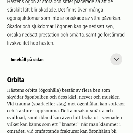
Hästens ögon är stora och sitter placerade så att de
särskilt lätt blir skadade. Det finns även många
ögonsjukdomar som inte är orsakade av yttre påverkan.
Skador och sjukdomar i ögonen kan ge nedsatt syn,
orsaka nedsatt prestation och smärta, samt ge försämrad
livskvalitet hos hästen.
Innehåll på sidan
Orbita
Hästens orbita (ögonhåla) består av flera ben som
skyddar ögonbulben och dess kärl, nerver och muskler.
Vid trauma (spark eller slag) mot ögonhålan kan sprickor
och frakturer uppkomma. Detta orsakar smärta och
svullnad, samt ibland kan även luft läcka ut i vävnaden
vilket kan känns som ett ”knaster” när man klämmer i
området. Vid omfattande frakturer kan ögonhålan bli