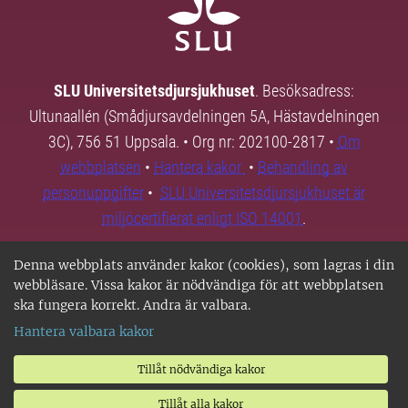
SLU Universitetsdjursjukhuset
. Besöksadress:
Ultunaallén (Smådjursavdelningen 5A, Hästavdelningen
3C), 756 51 Uppsala. • Org nr: 202100-2817 •
Om
webbplatsen
•
Hantera kakor
•
Behandling av
personuppgifter
•
SLU Universitetsdjursjukhuset är
miljöcertifierat enligt ISO 14001
.
Denna webbplats använder kakor (cookies), som lagras i din
webbläsare. Vissa kakor är nödvändiga för att webbplatsen
ska fungera korrekt. Andra är valbara.
Hantera valbara kakor
Tillåt nödvändiga kakor
Tillåt alla kakor