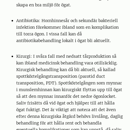
skapa en bra miljö för ögat.
Antibiotika: Hornhinnesår och sekundär bakteriell
infektion förekommer ibland som en komplikation
till torra ögon. I vissa fall kan då
antibiotikabehandling lokalt i ögat bli aktuellt.
Kirurgi: I svåra fall med nedsatt tårproduktion så
kan ibland medicinsk behandling vara otillräcklig.
Kirurgisk behandling kan då bli aktuell, så kallad
spottkörtelgångstransposition (parotid duct
transposition, PDT). Spottkörtelgången som mynnar
i munslemhinnan kan kirurgiskt flyttas upp till ögat
så att den mynnar innanför det nedre ögonlocket.
Saliv frisätts då vid ögat och hjälper till att hålla
ögat fuktigt. Det är viktigt att notera att det även
efter denna kirurgiska åtgärd behövs livslång, daglig
behandling för att hålla rent och behandla
eventuella komplikationer som kan uppstå, då saliv