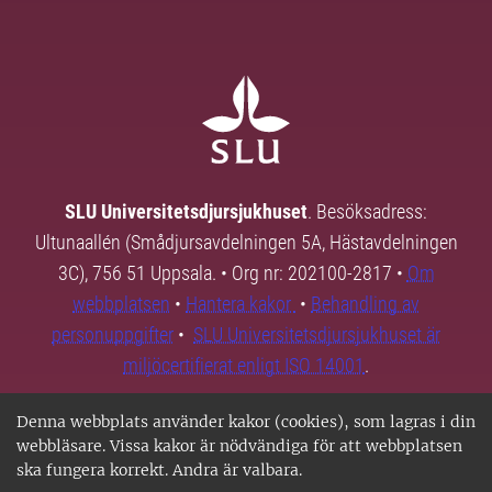
SLU Universitetsdjursjukhuset
. Besöksadress:
Ultunaallén (Smådjursavdelningen 5A, Hästavdelningen
3C), 756 51 Uppsala. • Org nr: 202100-2817 •
Om
webbplatsen
•
Hantera kakor
•
Behandling av
personuppgifter
•
SLU Universitetsdjursjukhuset är
miljöcertifierat enligt ISO 14001
.
Denna webbplats använder kakor (cookies), som lagras i din
webbläsare. Vissa kakor är nödvändiga för att webbplatsen
ska fungera korrekt. Andra är valbara.