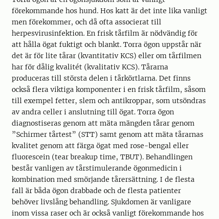
förekommande hos hund. Hos katt är det inte lika vanligt
men förekommer, och då ofta associerat till
herpesvirusinfektion. En frisk tårfilm är nödvändig för
att hålla ögat fuktigt och blankt. Torra ögon uppstår när
det är för lite tårar (kvantitativ KCS) eller om tårfilmen
har för dålig kvalitét (kvalitativ KCS). Tårarna
produceras till största delen i tårkörtlarna. Det finns
också flera viktiga komponenter i en frisk tårfilm, såsom
till exempel fetter, slem och antikroppar, som utsöndras
av andra celler i anslutning till ögat. Torra ögon
diagnostiseras genom att mäta mängden tårar genom
”Schirmer tårtest” (STT) samt genom att mäta tårarnas
kvalitet genom att färga ögat med rose-bengal eller
fluorescein (tear breakup time, TBUT). Behandlingen
består vanligen av tårstimulerande ögonmedicin i
kombination med smörjande tårersättning. I de flesta
fall är båda ögon drabbade och de flesta patienter
behöver livslång behandling. Sjukdomen är vanligare
inom vissa raser och är också vanligt förekommande hos