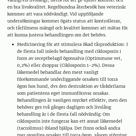
vanligtvis livslångt, detta för att ge djuret komfort och
en bra livskvalitet. Regelbundna återbesök hos veterinär
kommer att vara nödvändigt. Vid uppföljande
undersökningar kommer ögats status att kontrolleras,
och tårfilmens mängd och kvalitet kommer att mätas för
att kunna justera behandlingen om det behövs.
Medicinering för att stimulera ökad tårproduktion: I
de flesta fall inleds behandling med ciklosporin i
form av receptbelagd ögonsalva (Optimmune vet,
0,2%) eller droppar (Ciklosporin 1-2%). Dessa
läkemedel behandlar den mest vanligt
förekommande underliggande orsaken till torra
ögon hos hund, dvs den destruktion av tårkörtlarna
som patientens eget immunförsvar orsakar.
Behandlingen är vanligen mycket effektiv, men den
behöver ges två gånger dagligen och livslång
behandling är i de flesta fall nödvändig. Om
ciklosporin inte fungerar kan ett annat läkemedel
(tacrolimus) ibland hjälpa. Det finns också andra
mer ovanliga orsaker till torra ögon, såsom störning