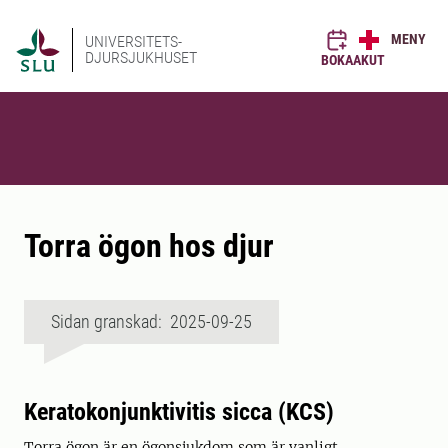
MENY
UNIVERSITETS-
DJURSJUKHUSET
BOKA
AKUT
Torra ögon hos djur
Sidan granskad: 2025-09-25
Keratokonjunktivitis sicca (KCS)
Torra ögon är en ögonsjukdom som är vanligt