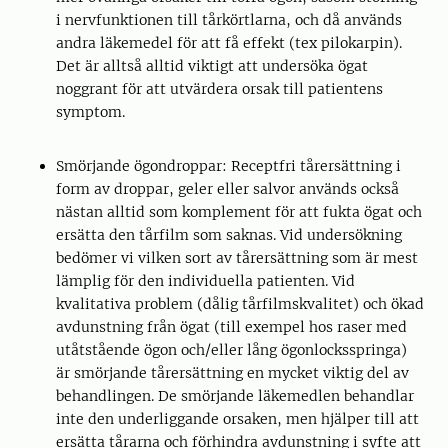
i nervfunktionen till tårkörtlarna, och då används
andra läkemedel för att få effekt (tex pilokarpin).
Det är alltså alltid viktigt att undersöka ögat
noggrant för att utvärdera orsak till patientens
symptom.
Smörjande ögondroppar: Receptfri tårersättning i
form av droppar, geler eller salvor används också
nästan alltid som komplement för att fukta ögat och
ersätta den tårfilm som saknas. Vid undersökning
bedömer vi vilken sort av tårersättning som är mest
lämplig för den individuella patienten. Vid
kvalitativa problem (dålig tårfilmskvalitet) och ökad
avdunstning från ögat (till exempel hos raser med
utåtstående ögon och/eller lång ögonlocksspringa)
är smörjande tårersättning en mycket viktig del av
behandlingen. De smörjande läkemedlen behandlar
inte den underliggande orsaken, men hjälper till att
ersätta tårarna och förhindra avdunstning i syfte att