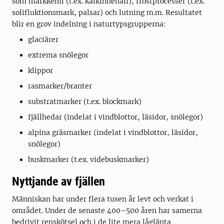
som markkemi (t.ex. kalkinnehåll), frostprocesser (t.ex.
solifluktionsmark, palsar) och lutning m.m. Resultatet
blir en grov indelning i naturtypsgrupperna:
glaciärer
extrema snölegor
klippor
rasmarker/branter
substratmarker (t.ex. blockmark)
fjällhedar (indelat i vindblottor, läsidor, snölegor)
alpina gräsmarker (indelat i vindblottor, läsidor,
snölegor)
buskmarker (t.ex. videbuskmarker)
Nyttjande av fjällen
Människan har under flera tusen år levt och verkat i
området. Under de senaste 400–500 åren har samerna
bedrivit renskötsel och i de lite mera låglänta