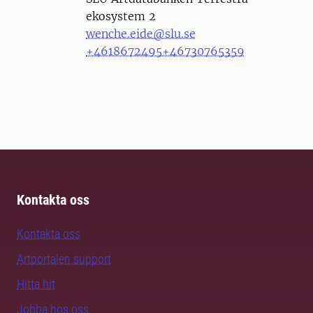
ekosystem 2
wenche.eide@slu.se
+4618672495
+46730765359
Kontakta oss
Kontakta oss
Artportalen support
Hitta hit
Jobba hos oss