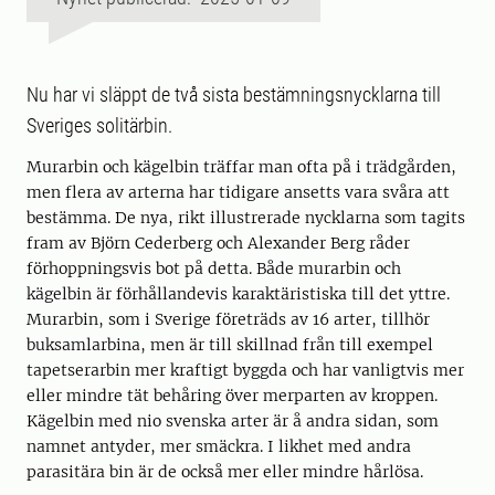
Nu har vi släppt de två sista bestämningsnycklarna till
Sveriges solitärbin.
Murarbin och kägelbin träffar man ofta på i trädgården,
men flera av arterna har tidigare ansetts vara svåra att
bestämma. De nya, rikt illustrerade nycklarna som tagits
fram av Björn Cederberg och Alexander Berg råder
förhoppningsvis bot på detta. Både murarbin och
kägelbin är förhållandevis karaktäristiska till det yttre.
Murarbin, som i Sverige företräds av 16 arter, tillhör
buksamlarbina, men är till skillnad från till exempel
tapetserarbin mer kraftigt byggda och har vanligtvis mer
eller mindre tät behåring över merparten av kroppen.
Kägelbin med nio svenska arter är å andra sidan, som
namnet antyder, mer smäckra. I likhet med andra
parasitära bin är de också mer eller mindre hårlösa.