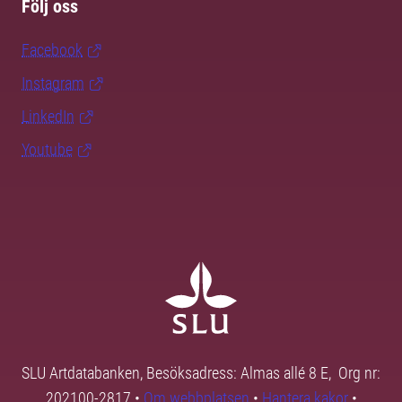
Följ oss
Facebook
Instagram
LinkedIn
Youtube
SLU Artdatabanken, Besöksadress: Almas allé 8 E, Org nr:
202100-2817 •
Om webbplatsen
•
Hantera kakor
•