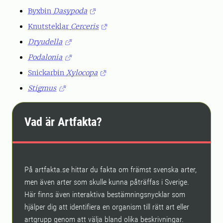
Byxbin
Dasypoda
Knutsteklar
Cerceris
Dryudella
Podalonia
Snickarbin
Xylocopa
Stigmus
Vad är Artfakta?
På artfakta.se hittar du fakta om främst svenska arter,
men även arter som skulle kunna påträffas i Sverige.
Här finns även interaktiva bestämningsnycklar som
hjälper dig att identifiera en organism till rätt art eller
artgrupp genom att välja bland olika beskrivningar.