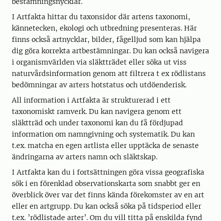
bestämningsnycklar.
I Artfakta hittar du taxonsidor där artens taxonomi,
kännetecken, ekologi och utbredning presenteras. Här
finns också artnycklar, bilder, fågelljud som kan hjälpa
dig göra korrekta artbestämningar. Du kan också navigera
i organismvärlden via släktträdet eller söka ut viss
naturvårdsinformation genom att filtrera t ex rödlistans
bedömningar av arters hotstatus och utdöenderisk.
All information i Artfakta är strukturerad i ett
taxonomiskt ramverk. Du kan navigera genom ett
släktträd och under taxonomi kan du få fördjupad
information om namngivning och systematik. Du kan
t.ex. matcha en egen artlista eller upptäcka de senaste
ändringarna av arters namn och släktskap.
I Artfakta kan du i fortsättningen göra vissa geografiska
sök i en förenklad observationskarta som snabbt ger en
överblick över var det finns kända förekomster av en art
eller en artgrupp. Du kan också söka på tidsperiod eller
t.ex. ’rödlistade arter’. Om du vill titta på enskilda fynd