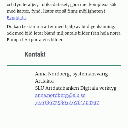
och fyndetaljer, i olika dataset, göra mer komplexa sök
med kartor, fynd, listor etc så finns möjligheten i
Fynddata
.
Du kan bestämma arter med hjälp av bildigenkänning.
Sök med bild letar bland miljontals bilder från hela norra
Europa i Artportalens bilder.
Kontakt
Person
Anna Nordberg, systemansvarig
Artfakta
SLU Artdatabanken Digitala verktyg
anna.nordberg@slu.se
+4618672580
+46761403197