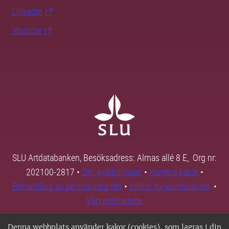
LinkedIn
Youtube
SLU Artdatabanken, Besöksadress: Almas allé 8 E, Org nr:
202100-2817 •
Om webbplatsen
•
Hantera kakor
•
Behandling av personuppgifter
•
Villkor för kontohavare
•
Vårt miljöarbete
Denna webbplats använder kakor (cookies), som lagras i din