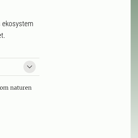
ns ekosystem
t.
 som naturen