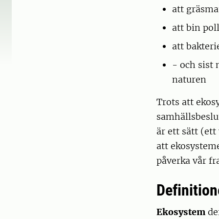
att gräsma
att bin pol
att bakter
- och sist
naturen
Trots att ekos
samhällsbeslut
är ett sätt (e
att ekosystem
påverka vår fr
Definition
Ekosystem
de