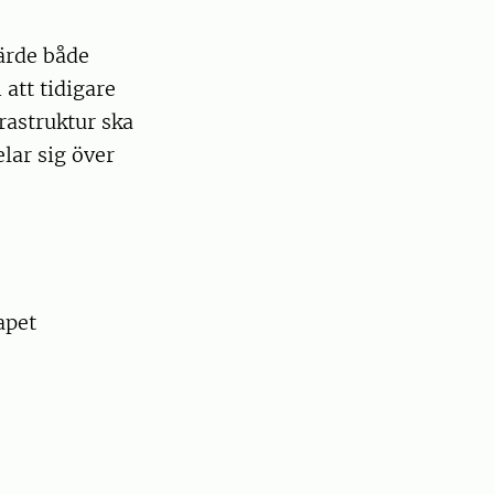
värde både
att tidigare
astruktur ska
lar sig över
apet