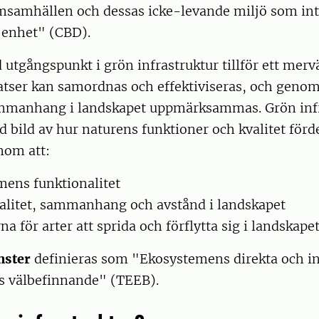
samhällen och dessas icke-levande miljö som inte
 enhet" (CBD).
 utgångspunkt i grön infrastruktur tillför ett mer
tser kan samordnas och effektiviseras, och genom 
mmanhang i landskapet uppmärksammas. Grön infr
d bild av hur naturens funktioner och kvalitet förde
nom att:
mens funktionalitet
valitet, sammanhang och avstånd i landskapet
a för arter att sprida och förflytta sig i landskape
nster
definieras som "Ekosystemens direkta och in
rs välbefinnande" (TEEB).