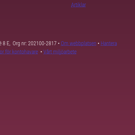
Artiklar
é 8 E, Org nr: 202100-2817 •
Om webbplatsen
•
Hantera
kor för kontohavare
•
Vårt miljöarbete