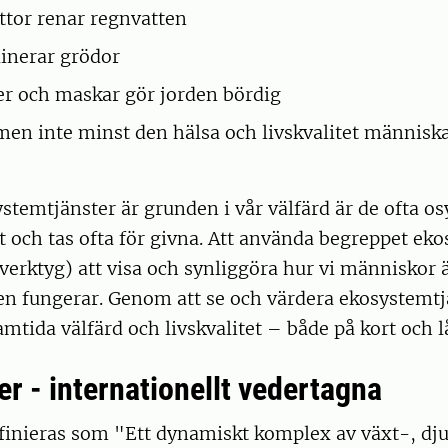
ttor renar regnvatten
linerar grödor
ier och maskar gör jorden bördig
 men inte minst den hälsa och livskvalitet människa
ystemtjänster är grunden i vår välfärd är de ofta osy
 och tas ofta för givna. Att använda begreppet ek
tt verktyg) att visa och synliggöra hur vi människor
en fungerar. Genom att se och värdera ekosystemtj
amtida välfärd och livskvalitet
–
både på kort och l
er - internationellt vedertagna
finieras som "Ett dynamiskt komplex av växt-, dj