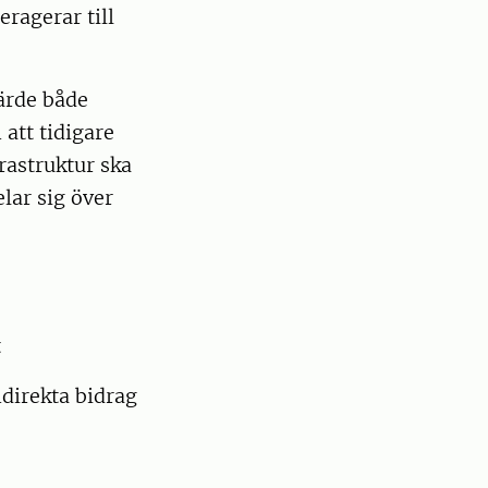
ragerar till
värde både
att tidigare
astruktur ska
lar sig över
t
direkta bidrag