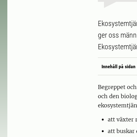
Ekosystemtjän
ger oss männis
Ekosystemtjäns
Innehåll på sidan
Begreppet och
och den biolo
ekosystemtjäns
att växter 
att buskar