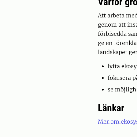
Varför grö
Att arbeta med
genom att insa
förbisedda sa
ge en förenkla
landskapet ge
lyfta ekos
fokusera p
se möjlighe
Länkar
Mer om ekosys