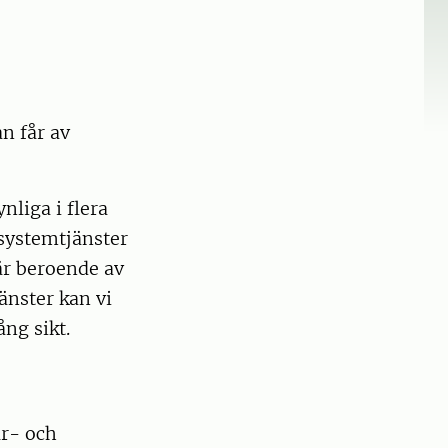
n får av
nliga i flera
osystemtjänster
 är beroende av
änster kan vi
ång sikt.
ur- och