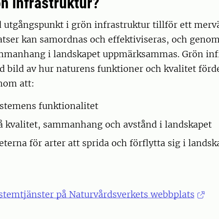
n infrastruktur?
 utgångspunkt i grön infrastruktur tillför ett mer
tser kan samordnas och effektiviseras, och genom 
mmanhang i landskapet uppmärksammas. Grön infr
d bild av hur naturens funktioner och kvalitet förde
nom att:
ystemens funktionalitet
å kvalitet, sammanhang och avstånd i landskapet
terna för arter att sprida och förflytta sig i landsk
temtjänster på Naturvårdsverkets webbplats