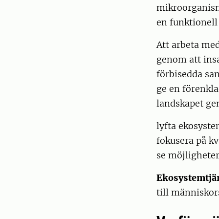
mikroorganism
en funktionell
Att arbeta med
genom att insa
förbisedda sa
ge en förenkla
landskapet ge
lyfta ekosyste
fokusera på k
se möjlighetern
Ekosystemtjä
till människo