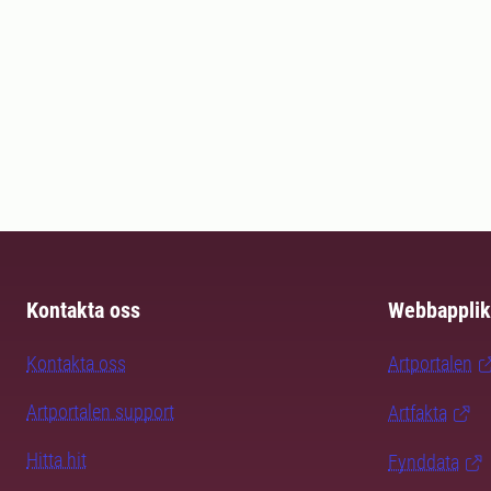
Kontakta oss
Webbapplik
Kontakta oss
Artportalen
Artportalen support
Artfakta
Hitta hit
Fynddata