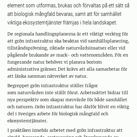
element som utformas, brukas och förvaltas på ett sätt så
att biologisk mångfald bevaras, samt att för samhället
viktiga ekosystemtjänster främjas i hela landskapet.
De regionala handlingsplanerna är ett viktigt verktyg för
att grön infrastruktur ska beaktas vid samhällsplanering,
tillståndsprövning, riktade naturvårdsinsatser eller vid
pågående brukande av mark- och vattenområden. För en
fungerande natur behöver vi planera bortom
administrativa gränser. Det krävs att alla samarbetar för
att länka samman nätverket av natur.
Begreppet grön infrastruktur ställer frågor
som naturvården inte ställt förut. Arbetssättet bidrar till
nya perspektiv som skapar mervärde för både samhället
och naturen. Grön infrastruktur har därför blivit en viktig
del i Sveriges arbete för biologisk mångfald och
ekosystemtjänster.
I praktiken innebär arbetet med grön infrastruktur att