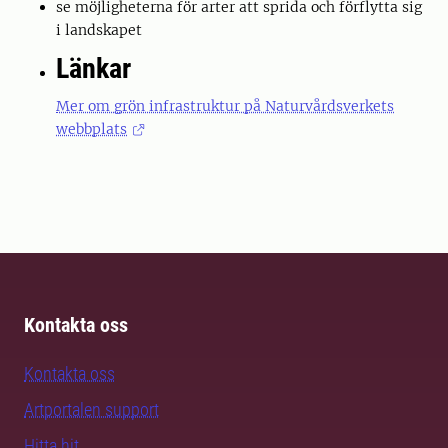
se möjligheterna för arter att sprida och förflytta sig
i landskapet
Länkar
Mer om grön infrastruktur på Naturvårdsverkets
webbplats
Kontakta oss
Kontakta oss
Artportalen support
Hitta hit