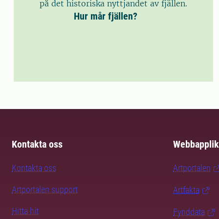
på det historiska nyttjandet av fjällen.
Hur mår fjällen?
Kontakta oss
Webbapplik
Kontakta oss
Artportalen
Artportalen support
Artfakta
Hitta hit
Fynddata