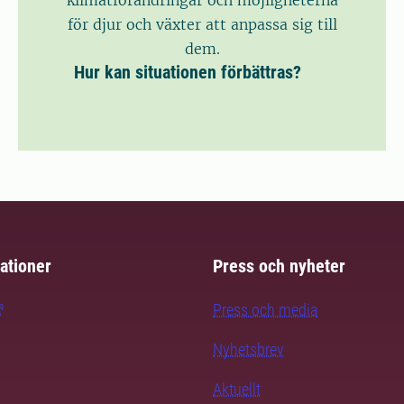
för djur och växter att anpassa sig till
dem.
Hur kan situationen förbättras?
ationer
Press och nyheter
Press och media
Nyhetsbrev
Aktuellt