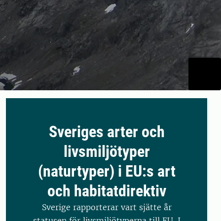
Sveriges arter och
livsmiljötyper
(naturtyper) i EU:s art
och habitatdirektiv
Sverige rapporterar vart sjätte år
statusen för livsmiljötyperna till EU. I