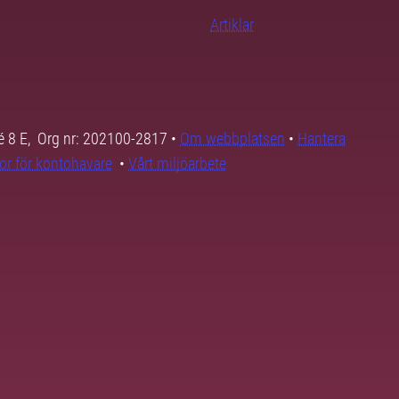
Artiklar
é 8 E, Org nr: 202100-2817 •
Om webbplatsen
•
Hantera
kor för kontohavare
•
Vårt miljöarbete