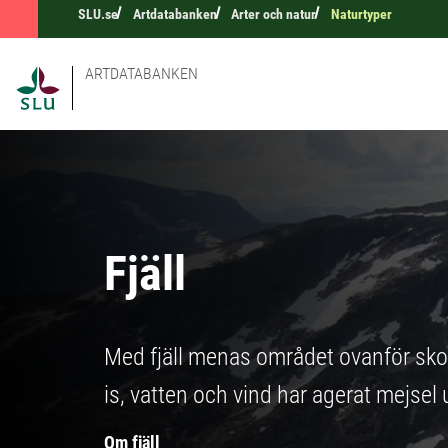
SLU.se
Artdatabanken
Arter och natur
Naturtyper
ARTDATABANKEN
Fjäll
Med fjäll menas området ovanför skog
is, vatten och vind har agerat mejsel 
Om fjäll