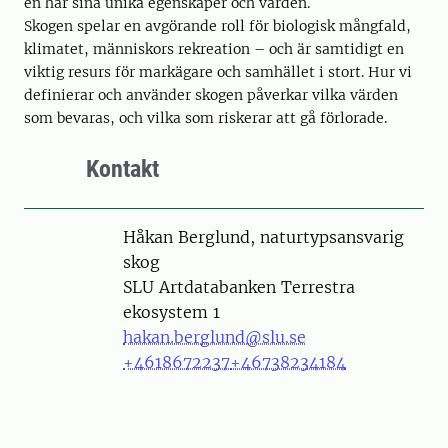
en har sina unika egenskaper och värden.
Skogen spelar en avgörande roll för biologisk mångfald,
klimatet, människors rekreation – och är samtidigt en
viktig resurs för markägare och samhället i stort. Hur vi
definierar och använder skogen påverkar vilka värden
som bevaras, och vilka som riskerar att gå förlorade.
Kontakt
Person
Håkan Berglund, naturtypsansvarig
skog
SLU Artdatabanken Terrestra
ekosystem 1
hakan.berglund@slu.se
+4618672237
+46738234184