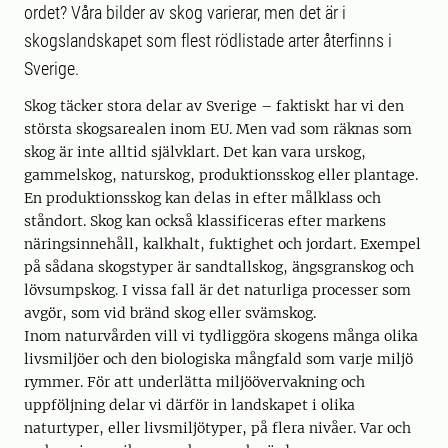
ordet? Våra bilder av skog varierar, men det är i
skogslandskapet som flest rödlistade arter återfinns i
Sverige.
Skog täcker stora delar av Sverige – faktiskt har vi den
största skogsarealen inom EU. Men vad som räknas som
skog är inte alltid självklart. Det kan vara urskog,
gammelskog, naturskog, produktionsskog eller plantage.
En produktionsskog kan delas in efter målklass och
ståndort. Skog kan också klassificeras efter markens
näringsinnehåll, kalkhalt, fuktighet och jordart. Exempel
på sådana skogstyper är sandtallskog, ängsgranskog och
lövsumpskog. I vissa fall är det naturliga processer som
avgör, som vid bränd skog eller svämskog.
Inom naturvården vill vi tydliggöra skogens många olika
livsmiljöer och den biologiska mångfald som varje miljö
rymmer. För att underlätta miljöövervakning och
uppföljning delar vi därför in landskapet i olika
naturtyper, eller livsmiljötyper, på flera nivåer. Var och