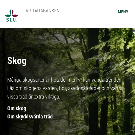
ARTDATABANKEN
MENY
Skog
Många skogsarter är hotade, men vi kan vända trenden.
Läs om skogens värden, hot, skyddsåtgärder och varför
vissa träd är extra viktiga.
Om skog
Om skyddsvärda träd