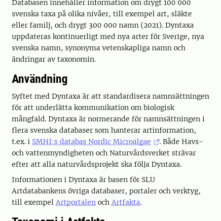
Databasen innehåller information om drygt 100 000
svenska taxa på olika nivåer, till exempel art, släkte
eller familj, och drygt 300 000 namn (2021). Dyntaxa
uppdateras kontinuerligt med nya arter för Sverige, nya
svenska namn, synonyma vetenskapliga namn och
ändringar av taxonomin.
Användning
Syftet med Dyntaxa är att standardisera namnsättningen
för att underlätta kommunikation om biologisk
mångfald. Dyntaxa är normerande för namnsättningen i
flera svenska databaser som hanterar artinformation,
t.ex. i
SMHI:s databas Nordic Microalgae
. Både Havs-
och vattenmyndigheten och Naturvårdsverket strävar
efter att alla naturvårdsprojekt ska följa Dyntaxa.
Informationen i Dyntaxa är basen för SLU
Artdatabankens övriga databaser, portaler och verktyg,
till exempel
Artportalen
och
Artfakta
.