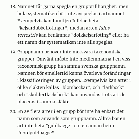
Namnet får gärna spegla en grupptillhörighet, men
hela systematiken bör inte avspeglas i artnamnet.
Exempelvis kan familjen Julidae heta
"kejsardubbelfotingar", medan arten
Julus
terrestris
kan benämnas "dolkkejsarfoting" eller ha
ett namn där systematiken inte alls speglas.
Gruppnamn behöver inte motsvara taxonomiska
grupper. Omvänt måste inte medlemmarna i en viss
taxonomisk grupp ha samma svenska gruppnamn.
Namnen bör emellertid kunna överleva förändringar
i klassificeringen av gruppen. Exempelvis kan arter i
olika släkten kallas "blombockar", och "lärkbock"
och "skulderfläcksbock" kan användas trots att de
placeras i samma släkte.
En av flera arter i en grupp bör inte ha enbart det
namn som används som gruppnamn. Alltså bör en
art inte heta "guldbagge" om en annan heter
"nordguldbagge".