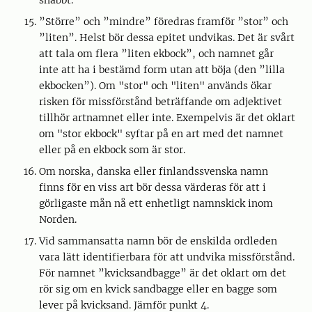
snabbt.
”Större” och ”mindre” föredras framför ”stor” och
”liten”. Helst bör dessa epitet undvikas. Det är svårt
att tala om flera ”liten ekbock”, och namnet går
inte att ha i bestämd form utan att böja (den ”lilla
ekbocken”). Om "stor" och "liten" används ökar
risken för missförstånd beträffande om adjektivet
tillhör artnamnet eller inte. Exempelvis är det oklart
om "stor ekbock" syftar på en art med det namnet
eller på en ekbock som är stor.
Om norska, danska eller finlandssvenska namn
finns för en viss art bör dessa värderas för att i
görligaste mån nå ett enhetligt namnskick inom
Norden.
Vid sammansatta namn bör de enskilda ordleden
vara lätt identifierbara för att undvika missförstånd.
För namnet ”kvicksandbagge” är det oklart om det
rör sig om en kvick sandbagge eller en bagge som
lever på kvicksand. Jämför punkt 4.