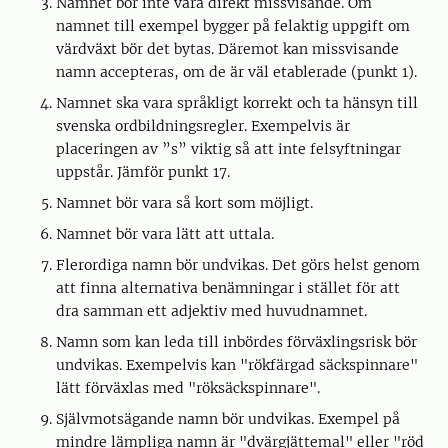
Namnet bör inte vara direkt missvisande. Om
namnet till exempel bygger på felaktig uppgift om
värdväxt bör det bytas. Däremot kan missvisande
namn accepteras, om de är väl etablerade (punkt 1).
Namnet ska vara språkligt korrekt och ta hänsyn till
svenska ordbildningsregler. Exempelvis är
placeringen av ”s” viktig så att inte felsyftningar
uppstår. Jämför punkt 17.
Namnet bör vara så kort som möjligt.
Namnet bör vara lätt att uttala.
Flerordiga namn bör undvikas. Det görs helst genom
att finna alternativa benämningar i stället för att
dra samman ett adjektiv med huvudnamnet.
Namn som kan leda till inbördes förväxlingsrisk bör
undvikas. Exempelvis kan "rökfärgad säckspinnare"
lätt förväxlas med "röksäckspinnare".
Självmotsägande namn bör undvikas. Exempel på
mindre lämpliga namn är "dvärgjättemal" eller "röd