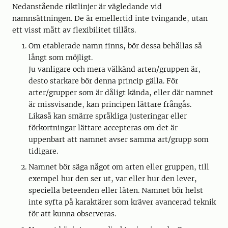
Nedanstående riktlinjer är vägledande vid
namnsättningen. De är emellertid inte tvingande, utan
ett visst mått av flexibilitet tillåts.
Om etablerade namn finns, bör dessa behållas så
långt som möjligt.
Ju vanligare och mera välkänd arten/gruppen är,
desto starkare bör denna princip gälla. För
arter/grupper som är dåligt kända, eller där namnet
är missvisande, kan principen lättare frångås.
Likaså kan smärre språkliga justeringar eller
förkortningar lättare accepteras om det är
uppenbart att namnet avser samma art/grupp som
tidigare.
Namnet bör säga något om arten eller gruppen, till
exempel hur den ser ut, var eller hur den lever,
speciella beteenden eller läten. Namnet bör helst
inte syfta på karaktärer som kräver avancerad teknik
för att kunna observeras.