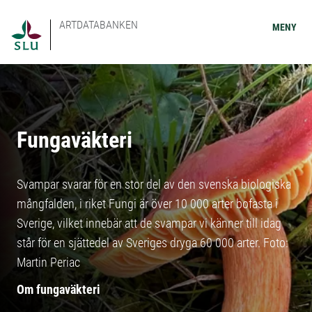
ARTDATABANKEN
MENY
Fungaväkteri
Svampar svarar för en stor del av den svenska biologiska
mångfalden, i riket Fungi är över 10 000 arter bofasta i
Sverige, vilket innebär att de svampar vi känner till idag
står för en sjättedel av Sveriges dryga 60 000 arter. Foto:
Martin Periac
Om fungaväkteri