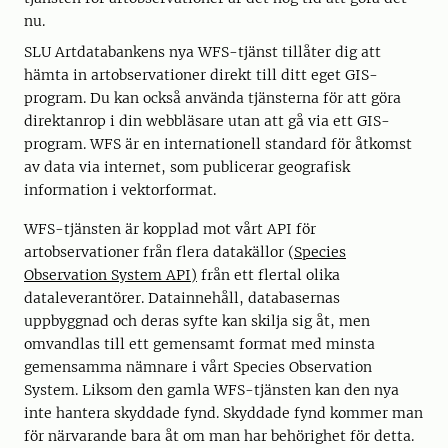
nu.
SLU Artdatabankens nya WFS-tjänst tillåter dig att
hämta in artobservationer direkt till ditt eget GIS-
program. Du kan också använda tjänsterna för att göra
direktanrop i din webbläsare utan att gå via ett GIS-
program. WFS är en internationell standard för åtkomst
av data via internet, som publicerar geografisk
information i vektorformat.
WFS-tjänsten är kopplad mot vårt API för
artobservationer från flera datakällor (
Species
Observation System API)
från ett flertal olika
dataleverantörer. Datainnehåll, databasernas
uppbyggnad och deras syfte kan skilja sig åt, men
omvandlas till ett gemensamt format med minsta
gemensamma nämnare i vårt Species Observation
System. Liksom den gamla WFS-tjänsten kan den nya
inte hantera skyddade fynd. Skyddade fynd kommer man
för närvarande bara åt om man har behörighet för detta.