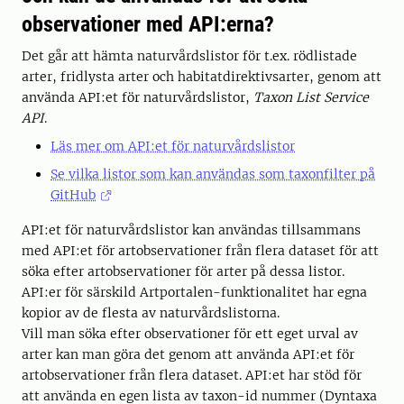
observationer med API:erna?
Det går att hämta naturvårdslistor för t.ex. rödlistade
arter, fridlysta arter och habitatdirektivsarter, genom att
använda API:et för naturvårdslistor,
Taxon List Service
API
.
Läs mer om API:et för naturvårdslistor
Se vilka listor som kan användas som taxonfilter på
GitHub
API:et för naturvårdslistor kan användas tillsammans
med API:et för artobservationer från flera dataset för att
söka efter artobservationer för arter på dessa listor.
API:er för särskild Artportalen-funktionalitet har egna
kopior av de flesta av naturvårdslistorna.
Vill man söka efter observationer för ett eget urval av
arter kan man göra det genom att använda API:et för
artobservationer från flera dataset. API:et har stöd för
att använda en egen lista av taxon-id nummer (Dyntaxa