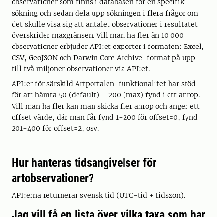
observationer som finns i databasen för en specifik
sökning och sedan dela upp sökningen i flera frågor om
det skulle visa sig att antalet observationer i resultatet
överskrider maxgränsen. Vill man ha fler än 10 000
observationer erbjuder API:et exporter i formaten: Excel,
CSV, GeoJSON och Darwin Core Archive-format på upp
till två miljoner observationer via API:et.
API:er för särskild Artportalen-funktionalitet har stöd
för att hämta 50 (default) – 200 (max) fynd i ett anrop.
Vill man ha fler kan man skicka fler anrop och anger ett
offset värde, där man får fynd 1-200 för offset=0, fynd
201-400 för offset=2, osv.
Hur hanteras tidsangivelser för
artobservationer?
API:erna returnerar svensk tid (UTC-tid + tidszon).
Jag vill få en lista över vilka taxa som har