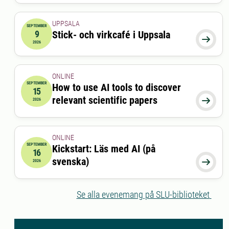
supervisors
UPPSALA
SEPTEMBER
9
Stick- och virkcafé i Uppsala
2026-09-09 16:30:00
till
2026-09-09 18:00:00

2026
ONLINE
SEPTEMBER
How to use AI tools to discover
15
2026-09-15 12:15:00
till
2026-09-15 13:00:00
relevant scientific papers

2026
ONLINE
SEPTEMBER
Kickstart: Läs med AI (på
16
2026-09-16 12:30:00
till
2026-09-16 12:50:00
svenska)

2026
Se alla evenemang på SLU-biblioteket