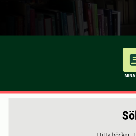
MINA
Sö
Hitta böcker, 