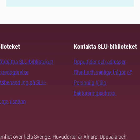
lioteket
Kontakta SLU-biblioteket
örbättra SLU-biblioteket!
Öppettider och adresser
tsredogörelse
Chatt och vanliga frågor
tsbehandling på SLU-
Personlig hjälp
Faktureringsadress
organisation
samhet över hela Sverige. Huvudorter är Alnarp, Uppsala och