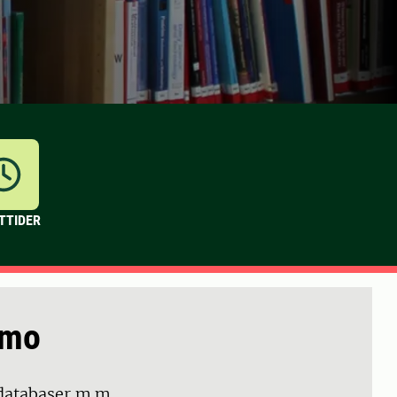
TTIDER
imo
 databaser m.m.