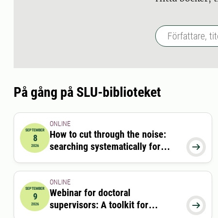
På gång på SLU-biblioteket
ONLINE
SEPTEMBER
How to cut through the noise:
8
2026-09-08 12:15:00
till
2026-09-08 13:00:00
searching systematically for

2026
scientific information
ONLINE
SEPTEMBER
Webinar for doctoral
9
2026-09-09 12:00:00
till
2026-09-09 13:00:00
supervisors: A toolkit for

2026
doctoral researchers and