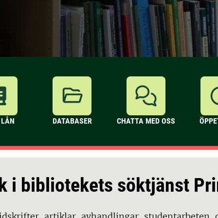
 LÅN
DATABASER
CHATTA MED OSS
ÖPPE
k i bibliotekets söktjänst Pr
tidskrifter, artiklar, avhandlingar, studentarbeten,