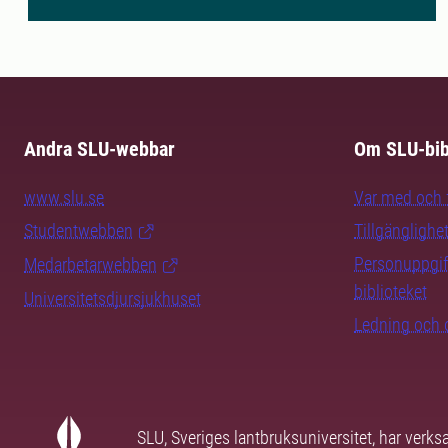
Andra SLU-webbar
Om SLU-bib
www.slu.se
Var med och f
Studentwebben
Tillgänglighe
Personuppgif
Medarbetarwebben
biblioteket
Universitetsdjursjukhuset
Ledning och 
SLU, Sveriges lantbruksuniversitet, har verk