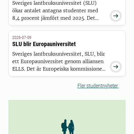
Sveriges lantbruksuniversitet (SLU)
ökar antalet antagna studenter med

8,4 procent jämfört med 2025. Det
visar siffror från Universitets- och
högskolerådets (UHR) senaste
2026-07-09
pressmeddelande, där SLU sticker ut
SLU blir Europauniversitet
positivt tillsammans med 15 andra
Sveriges lantbruksuniversitet, SLU, blir
universitet och högskolor.
ett Europauniversitet genom alliansen

ELLS. Det är Europeiska kommissionen
som har beslutat att bevilja alliansen
finansiering inom satsningen European
Fler studentnyheter
Universities.