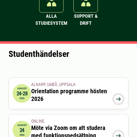
ALLA
SUPPORT &
STUDIESYSTEM
DRIFT
Studenthändelser
ALNARP, UMEÅ, UPPSALA
AUGUSTI
Orientation programme hösten
24-28
2026-08-24 00:00:00
till
2026-08-28 00:00:00
2026

2026
ONLINE
AUGUSTI
Möte via Zoom om att studera
24
2026-08-24 15:00:00
till
2026-08-24 16:00:00
med funktionsnedsättning

2026