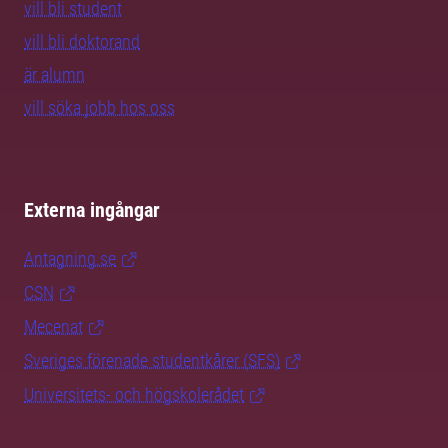
vill bli student
vill bli doktorand
är alumn
vill söka jobb hos oss
Externa ingångar
Antagning.se
CSN
Mecenat
Sveriges förenade studentkårer (SFS)
Universitets- och högskolerådet