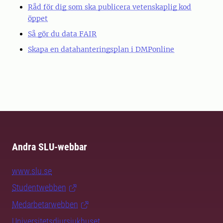
Råd för dig som ska publicera vetenskaplig kod
öppet
Så gör du data FAIR
Skapa en datahanteringsplan i DMPonline
Andra SLU-webbar
www.slu.se
Studentwebben
Medarbetarwebben
Universitetsdjursjukhuset