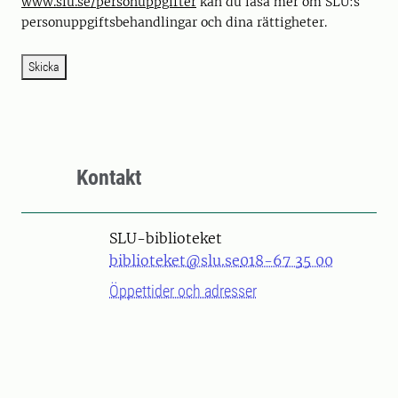
www.slu.se/personuppgifter
kan du läsa mer om SLU:s
personuppgiftsbehandlingar och dina rättigheter.
Skicka
Kontakt
SLU-biblioteket
biblioteket@slu.se
018-67 35 00
Öppettider och adresser