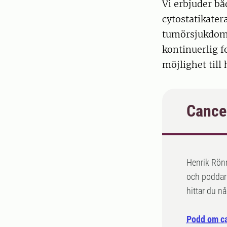
Vi erbjuder bå
cytostatikater
tumörsjukdoma
kontinuerlig f
möjlighet till
Cance
Henrik Rönn
och poddar 
hittar du n
Podd om ca