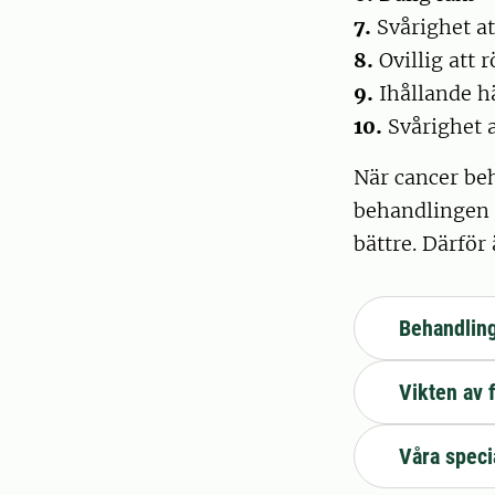
7.
Svårighet att
8.
Ovillig att 
9.
Ihållande hä
10.
Svårighet a
När cancer beh
behandlingen f
bättre. Därför
Behandlin
Vikten av 
Våra speci