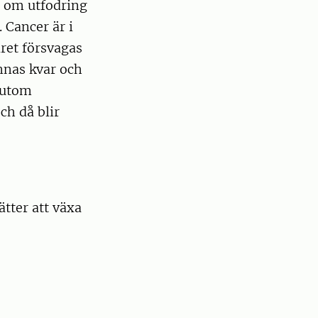
p om utfodring
 Cancer är i
ret försvagas
innas kvar och
sutom
ch då blir
ätter att växa