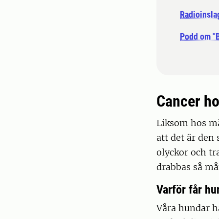
Radioinsla
Podd om "B
Cancer ho
Liksom hos mä
att det är den
olyckor och tr
drabbas så må
Varför får hu
Våra hundar ha