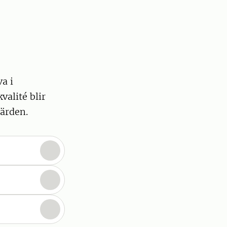
va i
valité blir
färden.