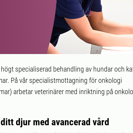
n högt specialiserad behandling av hundar och k
r. På vår specialistmottagning för onkologi
ar) arbetar veterinärer med inriktning på onkolog
r ditt djur med avancerad vård