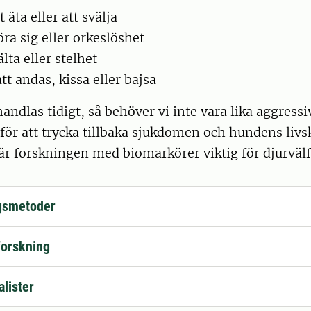
 äta eller att svälja
röra sig eller orkeslöshet
lta eller stelhet
tt andas, kissa eller bajsa
andlas tidigt, så behöver vi inte vara lika aggressi
ör att trycka tillbaka sjukdomen och hundens livsk
 är forskningen med biomarkörer viktig för djurväl
gsmetoder
forskning
alister