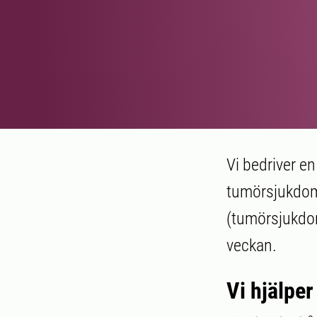
Vi bedriver e
tumörsjukdoma
(tumörsjukdom
veckan.
Vi hjälpe