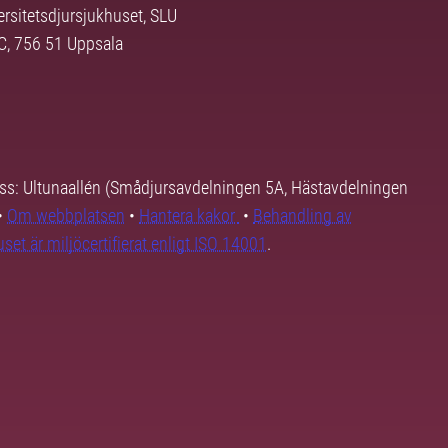
ersitetsdjursjukhuset, SLU
3C, 756 51 Uppsala
ss: Ultunaallén (Smådjursavdelningen 5A, Hästavdelningen
•
Om webbplatsen
•
Hantera kakor
•
Behandling av
set är miljöcertifierat enligt ISO 14001
.