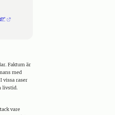
d?"
ar. Faktum är
ammans med
 vissa raser
livstid.
tack vare