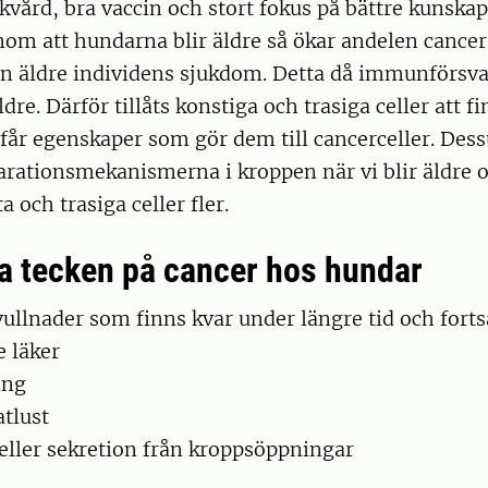
kvård, bra vaccin och stort fokus på bättre kunska
om att hundarna blir äldre så ökar andelen cancer.
en äldre individens sjukdom. Detta då immunförsva
dre. Därför tillåts konstiga och trasiga celler att f
 får egenskaper som gör dem till cancerceller. Des
rationsmekanismerna i kroppen när vi blir äldre o
 och trasiga celler fler.
ga tecken på cancer hos hundar
llnader som finns kvar under längre tid och forts
e läker
ing
tlust
eller sekretion från kroppsöppningar