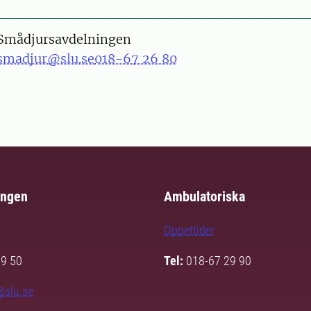
Smådjursavdelningen
smadjur@slu.se
018-67 26 80
ingen
Ambulatoriska
Öppettider
29 50
Tel:
018-67 29 90
@slu.se