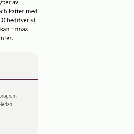
yper av
 och katter med
U bedriver vi
 kan finnas
nter.
ioprogram
 Nedan