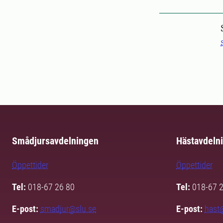
Smådjursavdelningen
Hästavdeln
Öppettider
Öppettider
Tel:
018-67 26 80
Tel:
018-67 
E-post:
smadjur@slu.se
E-post:
hast