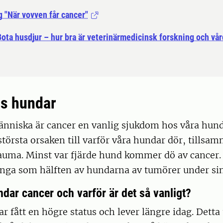
g "När vovven får cancer"
ota husdjur – hur bra är veterinärmedicinsk forskning och vår
s hundar
nniska är cancer en vanlig sjukdom hos våra hund
 största orsaken till varför våra hundar dör, tills
auma. Minst var fjärde hund kommer dö av cancer. I
nga som hälften av hundarna av tumörer under sin 
ndar cancer och varför är det så vanligt?
r fått en högre status och lever längre idag. Detta 