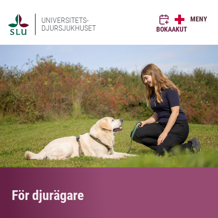
MENY
UNIVERSITETS-
DJURSJUKHUSET
BOKA
AKUT
För djurägare