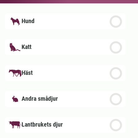
Hund
Katt
Häst
Andra smådjur
Lantbrukets djur