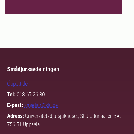
Smådjursavdelningen
Öppettider
Tel:
018-67 26 80
E-post:
smadjur@slu.se
Adress:
Universitetsdjursjukhuset, SLU Ultunaallén 5A,
756 51 Uppsala