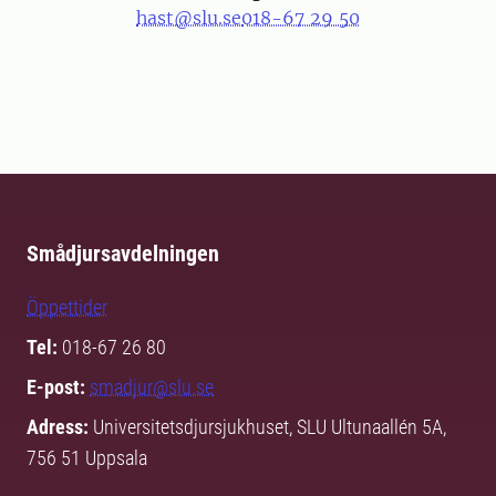
hast@slu.se
018-67 29 50
Smådjursavdelningen
Öppettider
Tel:
018-67 26 80
E-post:
smadjur@slu.se
Adress:
Universitetsdjursjukhuset, SLU Ultunaallén 5A,
756 51 Uppsala