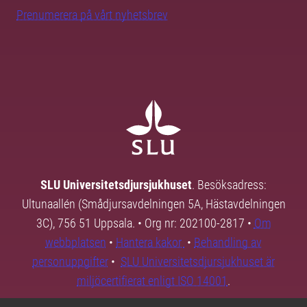
Prenumerera på vårt nyhetsbrev
SLU Universitetsdjursjukhuset
. Besöksadress:
Ultunaallén (Smådjursavdelningen 5A, Hästavdelningen
3C), 756 51 Uppsala. • Org nr: 202100-2817 •
Om
webbplatsen
•
Hantera kakor
•
Behandling av
personuppgifter
•
SLU Universitetsdjursjukhuset är
miljöcertifierat enligt ISO 14001
.