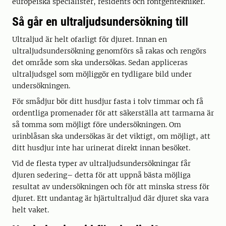
europeiska specialister, residents och röntgentekniker.
Så går en ultraljudsundersökning till
Ultraljud är helt ofarligt för djuret. Innan en
ultraljudsundersökning genomförs så rakas och rengörs
det område som ska undersökas. Sedan appliceras
ultraljudsgel som möjliggör en tydligare bild under
undersökningen.
För smådjur bör ditt husdjur fasta i tolv timmar och få
ordentliga promenader för att säkerställa att tarmarna är
så tomma som möjligt före undersökningen. Om
urinblåsan ska undersökas är det viktigt, om möjligt, att
ditt husdjur inte har urinerat direkt innan besöket.
Vid de flesta typer av ultraljudsundersökningar får
djuren sedering– detta för att uppnå bästa möjliga
resultat av undersökningen och för att minska stress för
djuret. Ett undantag är hjärtultraljud där djuret ska vara
helt vaket.