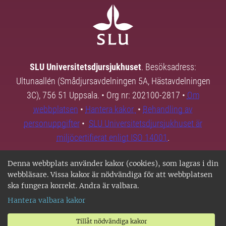
SLU Universitetsdjursjukhuset
. Besöksadress:
Ultunaallén (Smådjursavdelningen 5A, Hästavdelningen
3C), 756 51 Uppsala. • Org nr: 202100-2817 •
Om
webbplatsen
•
Hantera kakor
•
Behandling av
personuppgifter
•
SLU Universitetsdjursjukhuset är
miljöcertifierat enligt ISO 14001
.
Denna webbplats använder kakor (cookies), som lagras i din
webbläsare. Vissa kakor är nödvändiga för att webbplatsen
ska fungera korrekt. Andra är valbara.
Hantera valbara kakor
Tillåt nödvändiga kakor