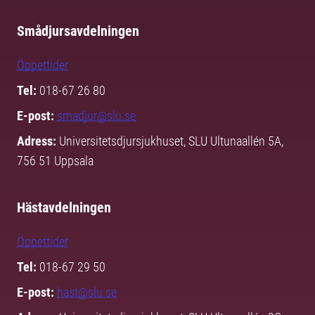
Smådjursavdelningen
Öppettider
Tel:
018-67 26 80
E-post:
smadjur@slu.se
Adress:
Universitetsdjursjukhuset, SLU Ultunaallén 5A,
756 51 Uppsala
Hästavdelningen
Öppettider
Tel:
018-67 29 50
E-post:
hast@slu.se