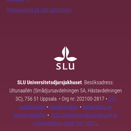
Prenumerera på vårt nyhetsbrev
SLU Universitetsdjursjukhuset
. Besöksadress:
Ultunaallén (Smådjursavdelningen 5A, Hästavdelningen
3C), 756 51 Uppsala. • Org nr: 202100-2817 •
Om
webbplatsen
•
Hantera kakor
•
Behandling av
personuppgifter
•
SLU Universitetsdjursjukhuset är
miljöcertifierat enligt ISO 14001
.