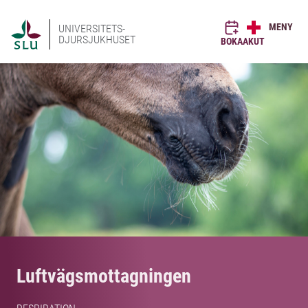
MENY
UNIVERSITETS-
DJURSJUKHUSET
BOKA
AKUT
Luftvägsmottagningen