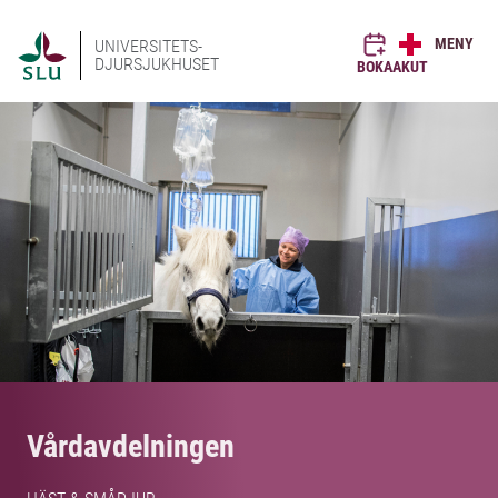
MENY
UNIVERSITETS-
DJURSJUKHUSET
BOKA
AKUT
Vårdavdelningen