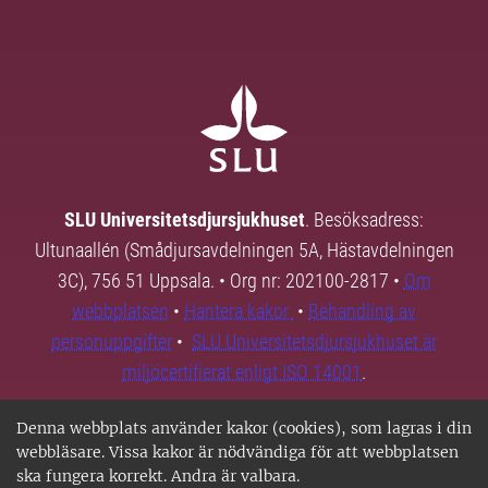
SLU Universitetsdjursjukhuset
. Besöksadress:
Ultunaallén (Smådjursavdelningen 5A, Hästavdelningen
3C), 756 51 Uppsala. • Org nr: 202100-2817 •
Om
webbplatsen
•
Hantera kakor
•
Behandling av
personuppgifter
•
SLU Universitetsdjursjukhuset är
miljöcertifierat enligt ISO 14001
.
Denna webbplats använder kakor (cookies), som lagras i din
webbläsare. Vissa kakor är nödvändiga för att webbplatsen
ska fungera korrekt. Andra är valbara.