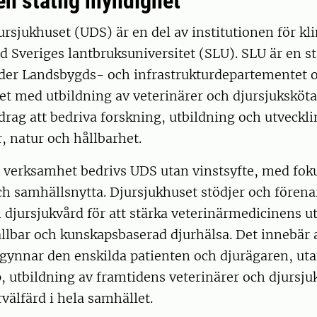
en statlig myndighet
ursjukhuset (UDS) är en del av institutionen för kl
d Sveriges lantbruksuniversitet (SLU). SLU är en st
er Landsbygds- och infrastrukturdepartementet o
et med utbildning av veterinärer och djursjuksköta
drag att bedriva forskning, utbildning och utveckl
 natur och hållbarhet.
 verksamhet bedrivs UDS utan vinstsyfte, med fokus
h samhällsnytta. Djursjukhuset stödjer och förena
 djursjukvård för att stärka veterinärmedicinens u
hållbar och kunskapsbaserad djurhälsa. Det innebär a
gynnar den enskilda patienten och djurägaren, uta
p, utbildning av framtidens veterinärer och djursju
rvälfärd i hela samhället.