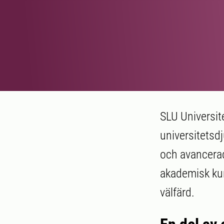
SLU Universit
universitetsd
och avancerad
akademisk kun
välfärd.