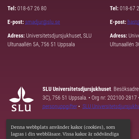
Tel:
018-67 26 80
Tel:
018-67 
E-post:
smadjur@slu.se
E-post:
hast
Adress:
Universitetsdjursjukhuset, SLU
Adress:
Univ
Ultunaallén 5A, 756 51 Uppsala
Ultunaallén 
SLU Universitetsdjursjukhuset
. Besöksadre
3C), 756 51 Uppsala. • Org nr: 202100-2817 
personuppgifter
•
SLU Universitetsdjursjukhu
Denna webbplats använder kakor (cookies), som
lagras i din webbläsare. Vissa kakor är nödvändiga