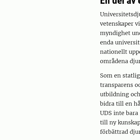
En del av 
Universitetsdj
vetenskaper vi
myndighet und
enda universit
nationellt upp
områdena djur,
Som en statlig
transparens oc
utbildning och
bidra till en 
UDS inte bara 
till ny kunska
förbättrad dju