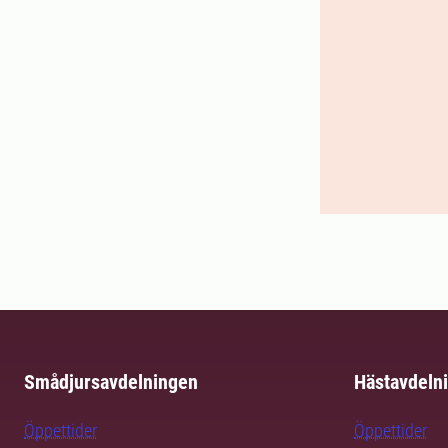
Smådjursavdelningen
Hästavdeln
Öppettider
Öppettider