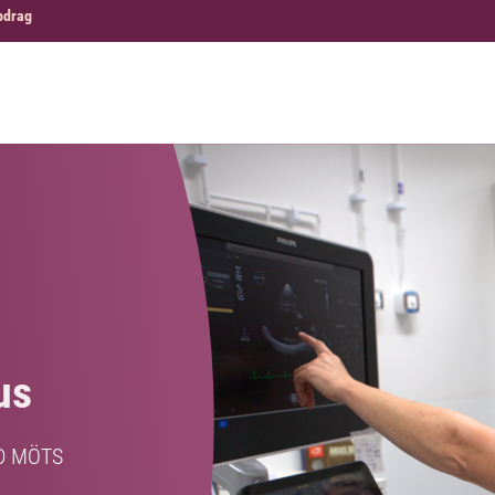
pdrag
us
D MÖTS