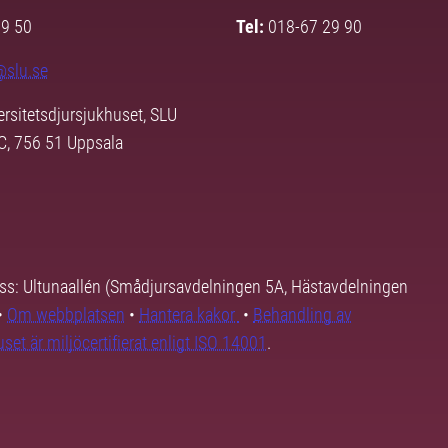
29 50
Tel:
018-67 29 90
@slu.se
ersitetsdjursjukhuset, SLU
3C, 756 51 Uppsala
ss: Ultunaallén (Smådjursavdelningen 5A, Hästavdelningen
•
Om webbplatsen
•
Hantera kakor
•
Behandling av
set är miljöcertifierat enligt ISO 14001
.