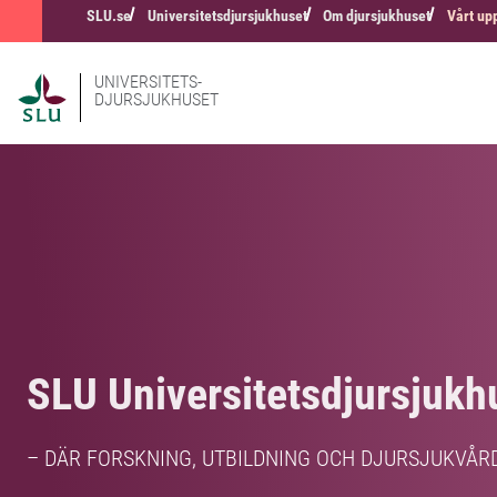
SLU.se
Universitetsdjursjukhuset
Om djursjukhuset
Vårt up
UNIVERSITETS-
DJURSJUKHUSET
SLU Universitetsdjursjukh
– DÄR FORSKNING, UTBILDNING OCH DJURSJUKVÅR