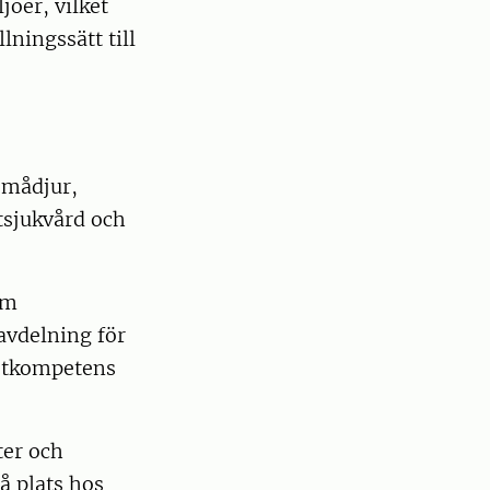
jöer, vilket
lningssätt till
 smådjur,
tsjukvård och
om
avdelning för
istkompetens
ter och
å plats hos