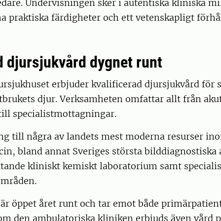
dare. Undervisningen sker i autentiska kliniska mil
a praktiska färdigheter och ett vetenskapligt förhål
 djursjukvård dygnet runt
ursjukhuset erbjuder kvalificerad djursjukvård för
tbrukets djur. Verksamheten omfattar allt från aku
till specialistmottagningar.
ng till några av landets mest moderna resurser in
in, bland annat Sveriges största bilddiagnostiska 
ttande kliniskt kemiskt laboratorium samt special
mråden.
är öppet året runt och tar emot både primärpatien
om den ambulatoriska kliniken erbjuds även vård p