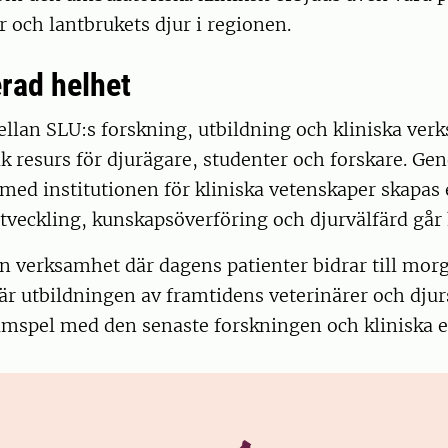
r och lantbrukets djur i regionen.
erad helhet
llan SLU:s forskning, utbildning och kliniska ver
ik resurs för djurägare, studenter och forskare. G
med institutionen för kliniska vetenskaper skapas 
tveckling, kunskapsöverföring och djurvälfärd går
en verksamhet där dagens patienter bidrar till mo
r utbildningen av framtidens veterinärer och djur
samspel med den senaste forskningen och kliniska 