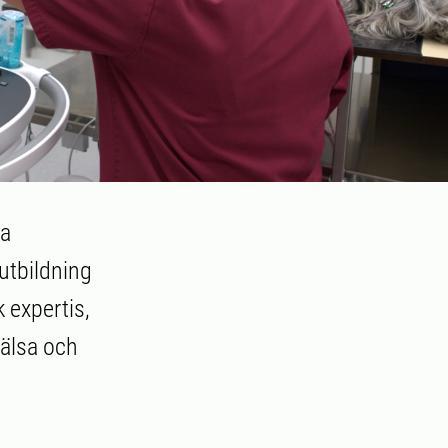
da
utbildning
 expertis,
hälsa och