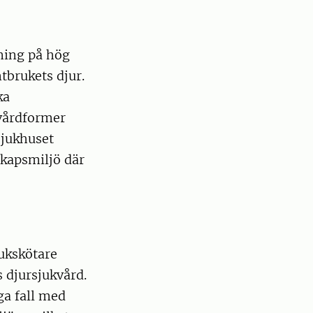
kning på hög
tbrukets djur.
ka
vårdformer
sjukhuset
skapsmiljö där
jukskötare
 djursjukvård.
ga fall med