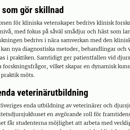
 som gör skillnad
onen för kliniska vetenskaper bedrivs klinisk fors
 nivå, med fokus på såväl smådjur och häst som lan
skningen bedrivs i nära samverkan med den klinis
kan nya diagnostiska metoder, behandlingar och 
s i praktiken. Samtidigt ger patientfallen vid djur
a forskningsfrågor, vilket skapar en dynamisk kun
 praktik möts.
enda veterinärutbildning
Sveriges enda utbildning av veterinärer och djurs
itetsdjursjukhuset en avgörande roll för framtidens
et får studenterna möjlighet att arbeta med verkli