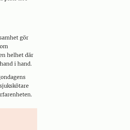
ksamhet gör
enom
en helhet där
 hand i hand.
rgondagens
sjukskötare
erfarenheten.