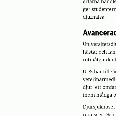
erfarna handle
ger studentern
djurhälsa.
Avancerad
Universitetsdj
hästar och lan
rutinåtgärder 
UDS har tillgå
veterinärmedic
djur, ett omfa
inom många o
Djursjukhuset 
remisser. Gen