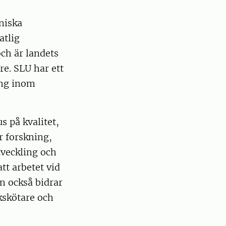
iniska
atlig
ch är landets
re. SLU har ett
ing inom
 på kvalitet,
r forskning,
tveckling och
tt arbetet vid
n också bidrar
kskötare och