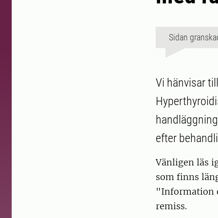
Sidan granska
Vi hänvisar t
Hyperthyroidi
handläggning 
efter behandl
Vänligen läs 
som finns läng
"Information o
remiss.