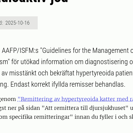
d: 2025-10-16
ill AAFP/ISFM:s "Guidelines for the Management o
sm" för utökad information om diagnostisering 
av misstänkt och bekräftat hypertyreoida patien
ing. Endast korrekt ifyllda remisser behandlas.
igenom
"Remittering av hypertyreoida katter med r
st ner på sidan "Att remittera till djursjukhuset" 
m specifika remitteringar" innan du fyller i och sk