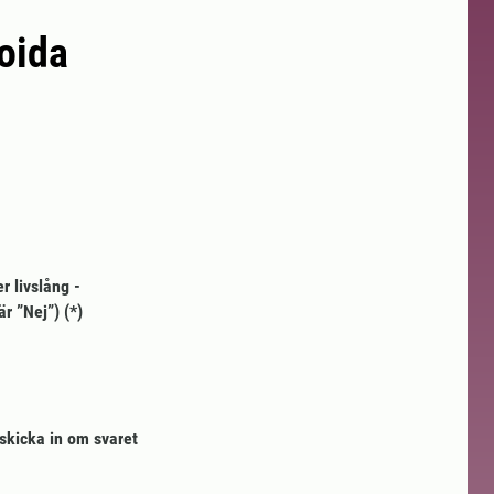
oida
r livslång -
är ”Nej”)
skicka in om svaret