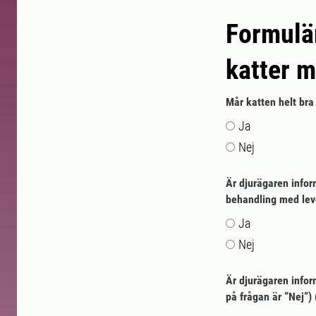
Formulär
katter m
Mår katten helt bra
Ja
Nej
Är djurägaren inform
behandling med levo
Ja
Nej
Är djurägaren infor
på frågan är ”Nej”)