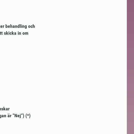
ter behandling och
tt skicka in om
nskar
gan är ”Nej”)