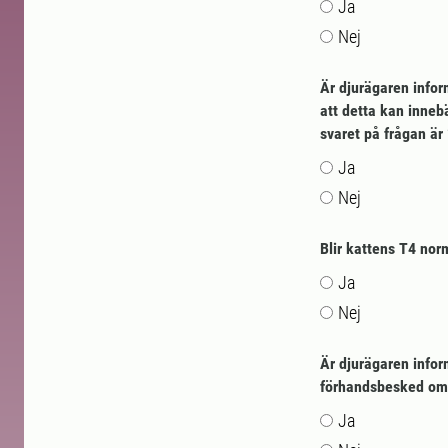
Ja
Nej
Är djurägaren infor
att detta kan inneb
svaret på frågan är 
Ja
Nej
Blir kattens T4 nor
Ja
Nej
Är djurägaren infor
förhandsbesked om e
Ja