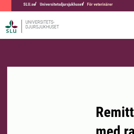
SLU.se
Universitetsdjursjukhuset
För veterinärer
UNIVERSITETS-
DJURSJUKHUSET
Remitt
med ra