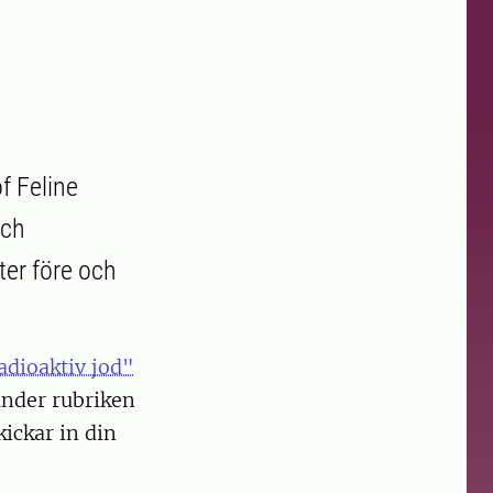
f Feline
och
ter före och
adioaktiv jod"
under rubriken
ickar in din