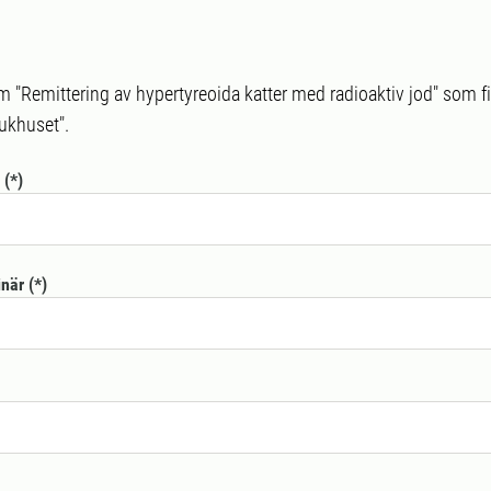
m "Remittering av hypertyreoida katter med radioaktiv jod" som fi
jukhuset".
inär