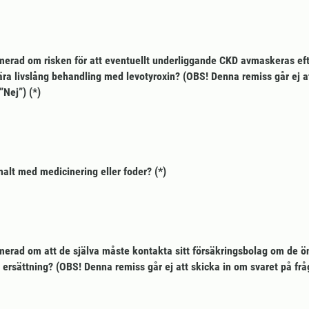
merad om risken för att eventuellt underliggande CKD avmaskeras ef
ära livslång behandling med levotyroxin? (OBS! Denna remiss går ej a
”Nej”)
malt med medicinering eller foder?
merad om att de själva måste kontakta sitt försäkringsbolag om de ö
rsättning? (OBS! Denna remiss går ej att skicka in om svaret på frå