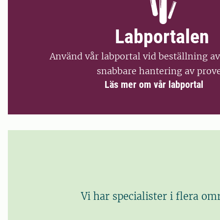
Labportalen
Använd vår labportal vid beställning av
snabbare hantering av prove
Läs mer om vår labportal
Vi har specialister i flera o