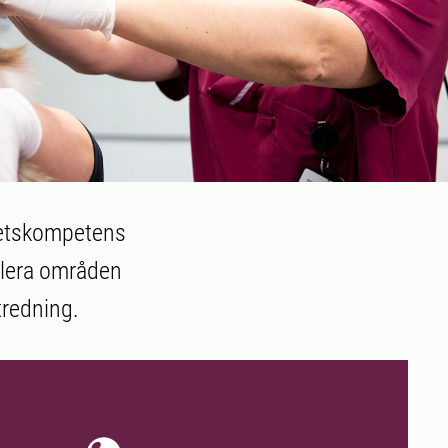
petskompetens
flera områden
tredning.