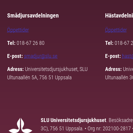
Smådjursavdelningen
Hästavdeln
Öppettider
Öppettider
Tel:
018-67 26 80
Tel:
018-67 
E-post:
smadjur@slu.se
E-post:
hast
Adress:
Universitetsdjursjukhuset, SLU
Adress:
Univ
Ultunaallén 5A, 756 51 Uppsala
Ultunaallén 
SLU Universitetsdjursjukhuset
. Besöksadre
3C), 756 51 Uppsala. • Org nr: 202100-2817 