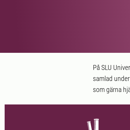
På SLU Univer
samlad under 
som gärna hjä