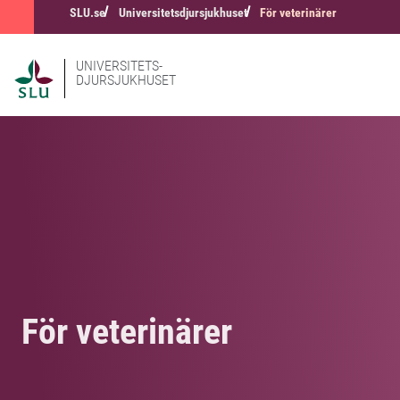
SLU.se
Universitetsdjursjukhuset
För veterinärer
UNIVERSITETS-
DJURSJUKHUSET
För veterinärer