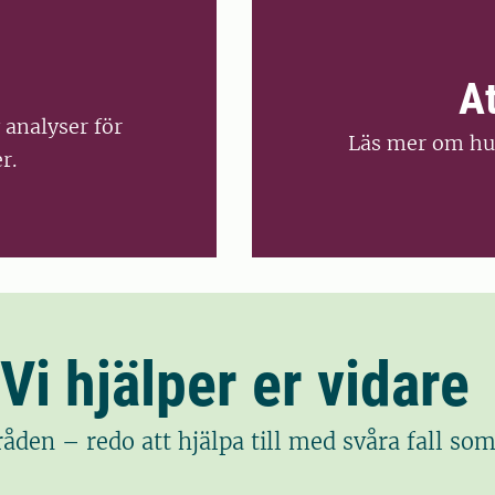
At
 analyser för
Läs mer om hur
r.
Vi hjälper er vidare
mråden – redo att hjälpa till med svåra fall so