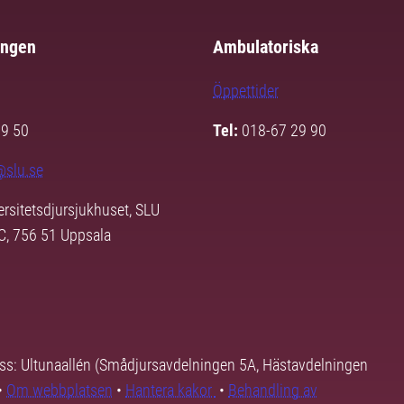
ingen
Ambulatoriska
Öppettider
29 50
Tel:
018-67 29 90
@slu.se
ersitetsdjursjukhuset, SLU
3C, 756 51 Uppsala
ss: Ultunaallén (Smådjursavdelningen 5A, Hästavdelningen
•
Om webbplatsen
•
Hantera kakor
•
Behandling av