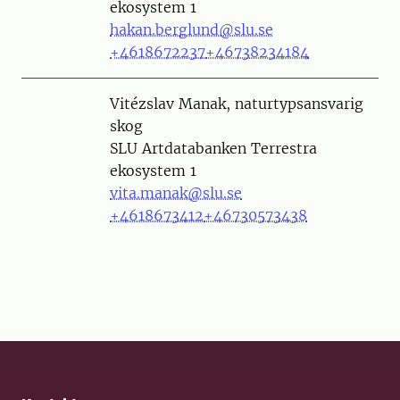
ekosystem 1
hakan.berglund@slu.se
+4618672237
+46738234184
Person
Vitézslav Manak, naturtypsansvarig
skog
SLU Artdatabanken Terrestra
ekosystem 1
vita.manak@slu.se
+4618673412
+46730573438