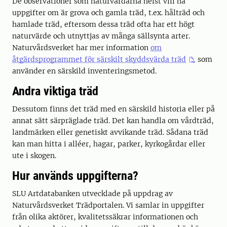
De observationer som naturvårdarna helst vill ha
uppgifter om är grova och gamla träd, t.ex. hålträd och
hamlade träd, eftersom dessa träd ofta har ett högt
naturvärde och utnyttjas av många sällsynta arter.
Naturvårdsverket har mer information
om
åtgärdsprogrammet för särskilt skyddsvärda träd
som
använder en särskild inventeringsmetod.
Andra viktiga träd
Dessutom finns det träd med en särskild historia eller på
annat sätt särpräglade träd. Det kan handla om vårdträd,
landmärken eller genetiskt avvikande träd. Sådana träd
kan man hitta i alléer, hagar, parker, kyrkogårdar eller
ute i skogen.
Hur används uppgifterna?
SLU Artdatabanken utvecklade på uppdrag av
Naturvårdsverket Trädportalen. Vi samlar in uppgifter
från olika aktörer, kvalitetssäkrar informationen och