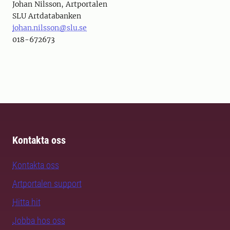
Johan Nilsson, Artportalen
SLU Artdatabanken
johan.nilsson@slu.se
018-672673
Kontakta oss
Kontakta oss
Artportalen support
Hitta hit
Jobba hos oss