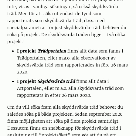
inte, visas i vanliga sökningar, så också skyddsvärda
träd. Men för att söka ut endast de fynd som
rapporterats som skyddsvärda träd, d.v.s. med
specialparametrar för just skyddsvärda träd, behöver du
söka på projekt. De skyddsvärda träden ligger i två olika
projekt:
I projekt
Trädportalen
finns allt data som fanns i
Trädportalen, eller m.a.o. alla observationer av
skyddsvärda träd som rapporterades in före 26 mars
2020.
I projekt
Skyddsvärda träd
finns allt data i
Artportalen, eller m.a.o. alla skyddsvärda träd som
rapporterats in efter 26 mars 2020.
Om du vill söka fram alla skyddsvärda träd behöver du
således söka på båda projekten. Sedan september 2020
finns möjligheten att söka på flera projekt samtidigt.
Dessutom finns en snabbknapp för skyddsvärda träd i
anslutning till ”projektsöket” som gör att du på ett