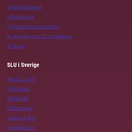
vill bli doktorand
vill söka jobb
vill rapportera om naturen
är verksam inom SLU:s sektorer
är alumn
SLU i Sverige
Alla SLU-orter
SLU Alnarp
SLU Umeå
SLU Uppsala
Jobba på SLU
Kontakta SLU