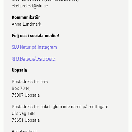
ekol-prefekt@slu.se
Kommunikatör
Anna Lundmark
Följ oss i sociala medier!
SLU Natur på Instagram
SLU Natur på Facebook
Uppsala
Postadress för brev
Box 7044,
75007 Uppsala
Postadress för paket, glöm inte namn på mottagare
Ulls väg 18B
75651 Uppsala
Besöksadress