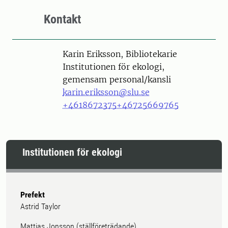
Kontakt
Person
Karin Eriksson, Bibliotekarie
Institutionen för ekologi,
gemensam personal/kansli
karin.eriksson@slu.se
+4618672375
+46725669765
Institutionen för ekologi
Prefekt
Astrid Taylor
Mattias Jonsson (ställföreträdande)