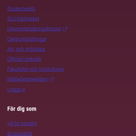
Studentwebb
SLU-biblioteket
Universitetsdjursjukhuset
Centrumbildningar
Art- och miljödata
Officiell statistik
Fakulteter och institutioner
Medarbetarwebben
Logga in
För dig som
vill bli student
är journalist