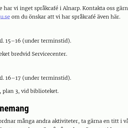
 har vi inget språkcafé i Alnarp. Kontakta oss gär
u.se
om du önskar att vi har språkcafé även här.
kl. 15–16 (under terminstid).
oteket bredvid Servicecenter.
kl. 16–17 (under terminstid).
, plan 3, vid biblioteket.
enemang
ordnar många andra aktiviteter, ta gärna en titt i v