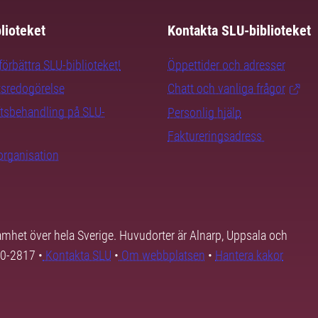
lioteket
Kontakta SLU-biblioteket
örbättra SLU-biblioteket!
Öppettider och adresser
tsredogörelse
Chatt och vanliga frågor
tsbehandling på SLU-
Personlig hjälp
Faktureringsadress
organisation
samhet över hela Sverige. Huvudorter är Alnarp, Uppsala och
00-2817 •
Kontakta SLU
•
Om webbplatsen
•
Hantera kakor