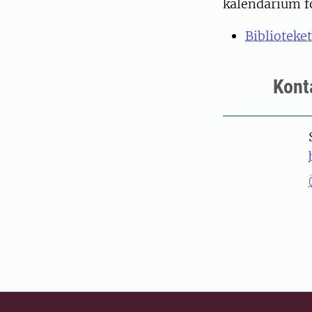
kalendarium f
Biblioteke
Kont