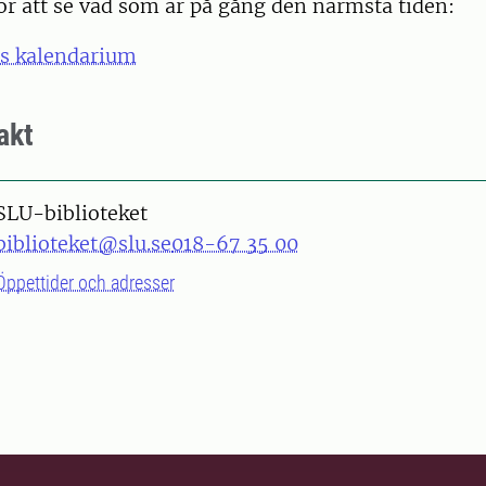
ör att se vad som är på gång den närmsta tiden:
ts kalendarium
akt
SLU-biblioteket
biblioteket@slu.se
018-67 35 00
Öppettider och adresser