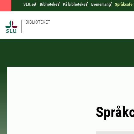
SLU.se
Biblioteket
På biblioteket
Evenemang
Språkcafe
BIBLIOTEKET
Språk