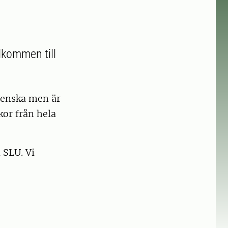
älkommen till
svenska men är
kor från hela
 SLU. Vi