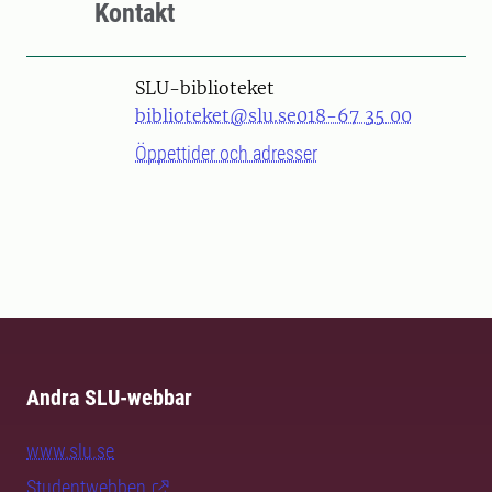
Kontakt
SLU-biblioteket
biblioteket@slu.se
018-67 35 00
Öppettider och adresser
Andra SLU-webbar
www.slu.se
Studentwebben