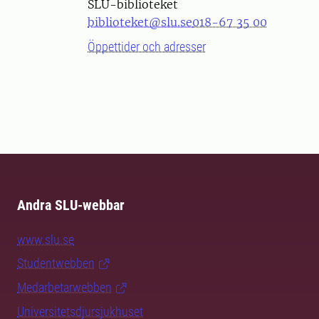
SLU-biblioteket
biblioteket@slu.se
018-67 35 00
Öppettider och adresser
Andra SLU-webbar
www.slu.se
Studentwebben
Medarbetarwebben
Universitetsdjursjukhuset