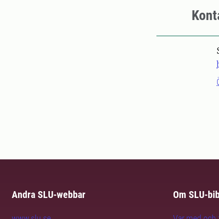
Kont
Andra SLU-webbar
Om SLU-bib
www.slu.se
Var med och f