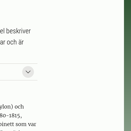
el beskriver
ar och är
xylon) och
780-1815,
binett som var