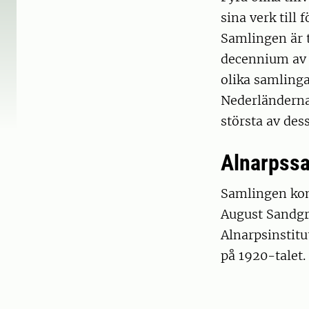
sina verk till 
Samlingen är t
decennium av 
olika samling
Nederländerna 
största av des
Alnarpss
Samlingen kom
August Sandgr
Alnarpsinstitu
på 1920-talet.