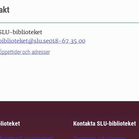
akt
SLU-biblioteket
biblioteket@slu.se
018-67 35 00
Öppettider och adresser
lioteket
Kontakta SLU-biblioteket
örbättra SLU-biblioteket!
Öppettider och adresser