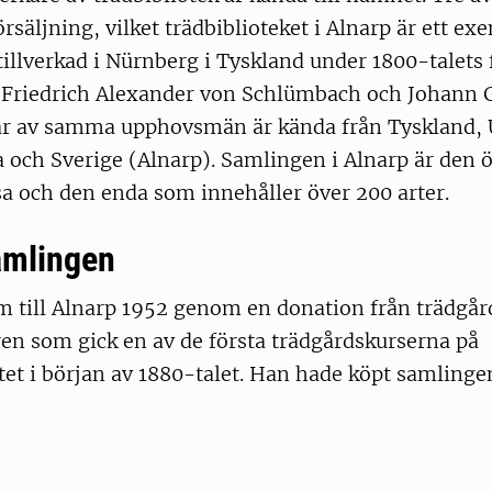
försäljning, vilket trädbiblioteket i Alnarp är ett ex
illverkad i Nürnberg i Tyskland under 1800-talets 
Friedrich Alexander von Schlümbach och Johann G
ar av samma upphovsmän är kända från Tyskland,
och Sverige (Alnarp). Samlingen i Alnarp är den ö
sa och den enda som innehåller över 200 arter.
amlingen
 till Alnarp 1952 genom en donation från trädgå
en som gick en av de första trädgårdskurserna på
tet i början av 1880-talet. Han hade köpt samlinge