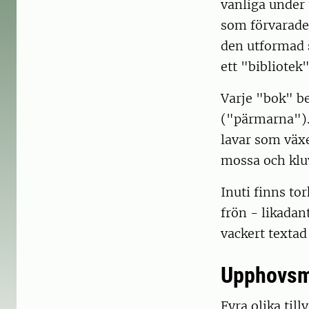
vanliga under 
som förvarades
den utformad 
ett "bibliotek"
Varje "bok" bes
("pärmarna").
lavar som växe
mossa och klu
Inuti finns to
frön - likadan
vackert textad
Upphovs
Fyra olika til