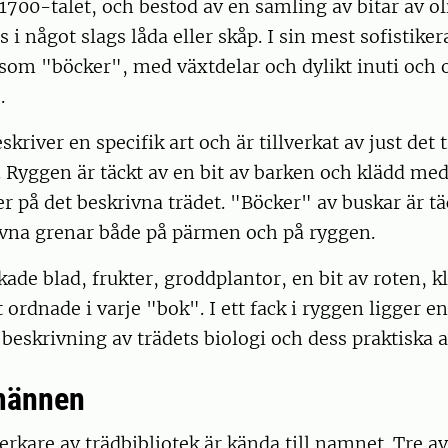
1700-talet, och bestod av en samling av bitar av ol
 i något slags låda eller skåp. I sin mest sofistike
som "böcker", med växtdelar och dylikt inuti och
.
kriver en specifik art och är tillverkat av just det 
 Ryggen är täckt av en bit av barken och klädd me
r på det beskrivna trädet. "Böcker" av buskar är t
vna grenar både på pärmen och på ryggen.
rkade blad, frukter, groddplantor, en bit av roten, 
t ordnade i varje "bok". I ett fack i ryggen ligger 
 beskrivning av trädets biologi och dess praktiska
männen
lverkare av trädbibliotek är kända till namnet. Tre 