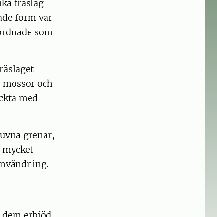
ika träslag
rade form var
 ordnade som
träslaget
d mossor och
äckta med
kluvna grenar,
en mycket
 användning.
av dem erbjöd