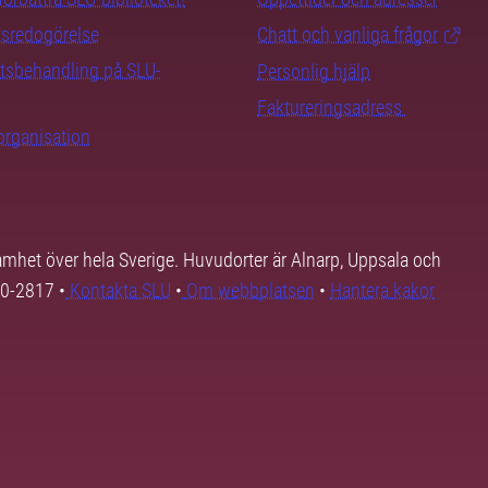
tsredogörelse
Chatt och vanliga frågor
tsbehandling på SLU-
Personlig hjälp
Faktureringsadress
organisation
samhet över hela Sverige. Huvudorter är Alnarp, Uppsala och
00-2817 •
Kontakta SLU
•
Om webbplatsen
•
Hantera kakor