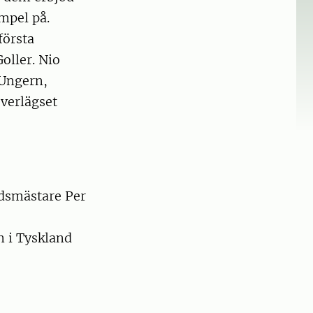
empel på.
första
oller. Nio
 Ungern,
verlägset
rdsmästare Per
n i Tyskland