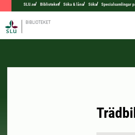
SLU.se
Biblioteket
Söka & låna
Söka
Specialsamlingar p
BIBLIOTEKET
Trädbi