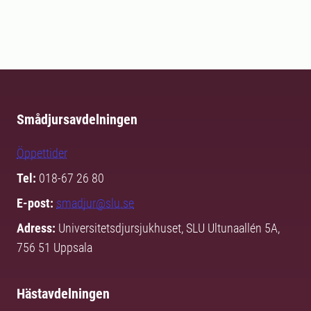
Smådjursavdelningen
Öppettider
Tel:
018-67 26 80
E-post:
smadjur@slu.se
Adress:
Universitetsdjursjukhuset, SLU Ultunaallén 5A,
756 51 Uppsala
Hästavdelningen