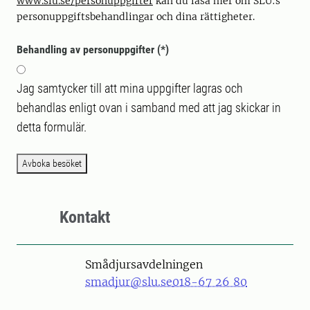
www.slu.se/personuppgifter
kan du läsa mer om SLU:s
personuppgiftsbehandlingar och dina rättigheter.
Behandling av personuppgifter
Jag samtycker till att mina uppgifter lagras och
behandlas enligt ovan i samband med att jag skickar in
detta formulär.
Avboka besöket
Kontakt
Smådjursavdelningen
smadjur@slu.se
018-67 26 80