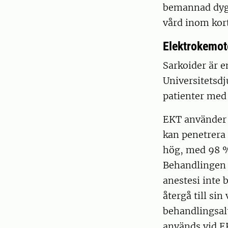
bemannad dygne
vård inom kort
Elektrokemot
Sarkoider är e
Universitetsd
patienter med
EKT använder e
kan penetrera
hög, med 98 % 
Behandlingen u
anestesi inte 
återgå till si
behandlingsal
används vid EK