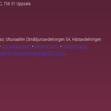
3C, 756 51 Uppsala
ss: Ultunaallén (Smådjursavdelningen 5A, Hästavdelningen
•
Om webbplatsen
•
Hantera kakor
•
Behandling av
set är miljöcertifierat enligt ISO 14001
.