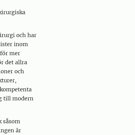
kirurgiska
irurgi och har
lister inom
nför mer
r det allra
ioner och
kturer,
h kompetenta
g till modern
ik såsom
ingen är