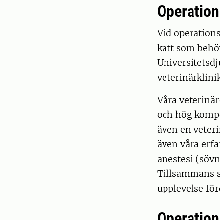
Operation
Vid operation
katt som behö
Universitetsdj
veterinärklinik
Våra veterinä
och hög kompe
även en veteri
även våra erfa
anestesi (sövn
Tillsammans ser
upplevelse för
Operation