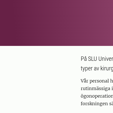
På SLU Univer
typer av kiru
Vår personal 
rutinmässiga i
ögonoperation
forskningen säk