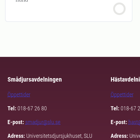
Smådjursavdelningen
Hästavdeln
Öppettider
Öppettider
Tel:
018-67 26 80
Tel:
018-67 
E-post:
smadjur@slu.se
E-post:
hast
Adress:
Universitetsdjursjukhuset, SLU
Adress:
Univ