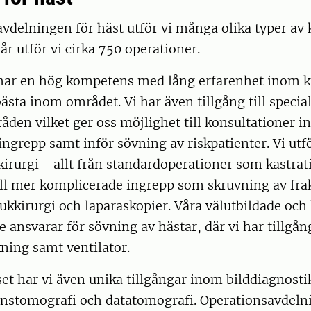
vdelningen för häst utför vi många olika typer av 
år utför vi cirka 750 operationer.
 har en hög kompetens med lång erfarenhet inom k
bästa inom området. Vi har även tillgång till specia
råden vilket ger oss möjlighet till konsultationer i
ngrepp samt inför sövning av riskpatienter. Vi utfö
irurgi - allt från standardoperationer som kastrat
ill mer komplicerade ingrepp som skruvning av fra
ukkirurgi och laparaskopier. Våra välutbildade oc
e ansvarar för sövning av hästar, där vi har tillgån
ning samt ventilator.
et har vi även unika tillgångar inom bilddiagnost
stomografi och datatomografi. Operationsavdeln