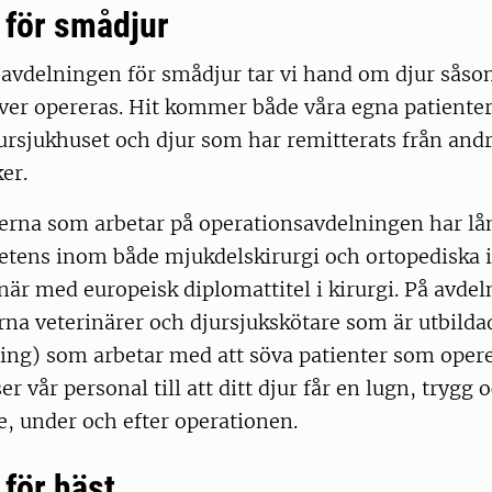
 för smådjur
savdelningen för smådjur tar vi hand om djur sås
ver opereras. Hit kommer både våra egna patienter
ursjukhuset och djur som har remitterats från and
er.
rerna som arbetar på operationsavdelningen har lå
tens inom både mjukdelskirurgi och ortopediska i
när med europeisk diplomattitel i kirurgi. På avde
rna veterinärer och djursjukskötare som är utbild
ing) som arbetar med att söva patienter som opere
 vår personal till att ditt djur får en lugn, trygg 
e, under och efter operationen.
 för häst