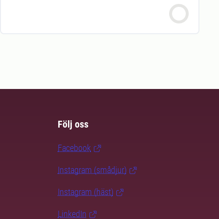
Följ oss
Facebook
Instagram (smådjur)
Instagram (häst)
LinkedIn