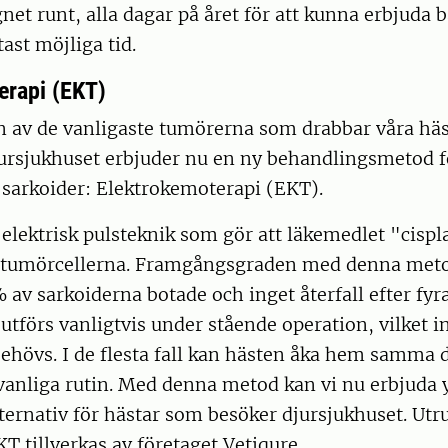
t runt, alla dagar på året för att kunna erbjuda b
ast möjliga tid.
erapi (EKT)
n av de vanligaste tumörerna som drabbar våra häs
jursjukhuset erbjuder nu en ny behandlingsmetod f
 sarkoider: Elektrokemoterapi (EKT).
lektrisk pulsteknik som gör att läkemedlet "cispla
 tumörcellerna. Framgångsgraden med denna meto
av sarkoiderna botade och inget återfall efter fyra
tförs vanligtvis under stående operation, vilket i
behövs. I de flesta fall kan hästen åka hem samma 
n vanliga rutin. Med denna metod kan vi nu erbjuda y
ternativ för hästar som besöker djursjukhuset. Ut
T tillverkas av företaget Vetiqure.