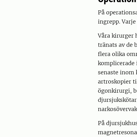
På operationsa
ingrepp. Varje 
Våra kirurger
tränats av de 
flera olika om
komplicerade i
senaste inom k
artroskopier t
ögonkirurgi, b
djursjukskötar
narkosövervak
På djursjukhus
magnetresonan