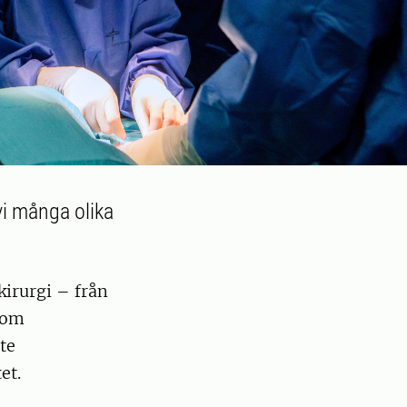
vi många olika
.
irurgi – från
som
te
et.