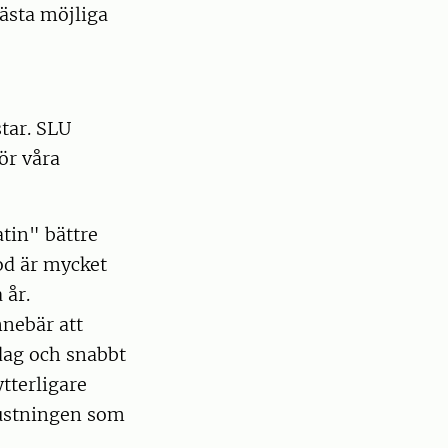
ästa möjliga
tar. SLU
ör våra
tin" bättre
d är mycket
 år.
nnebär att
dag och snabbt
tterligare
rustningen som