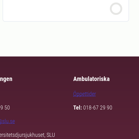
ingen
Ambulatoriska
Öppettider
29 50
Tel:
018-67 29 90
@slu.se
ersitetsdjursjukhuset, SLU