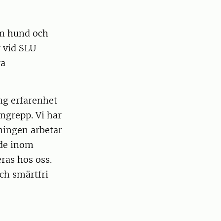
om hund och
 vid SLU
ra
ng erfarenhet
ngrepp. Vi har
lningen arbetar
ade inom
ras hos oss.
och smärtfri