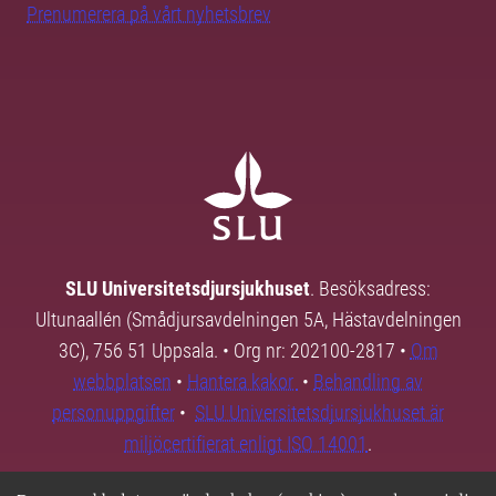
Prenumerera på vårt nyhetsbrev
SLU Universitetsdjursjukhuset
. Besöksadress:
Ultunaallén (Smådjursavdelningen 5A, Hästavdelningen
3C), 756 51 Uppsala. • Org nr: 202100-2817 •
Om
webbplatsen
•
Hantera kakor
•
Behandling av
personuppgifter
•
SLU Universitetsdjursjukhuset är
miljöcertifierat enligt ISO 14001
.