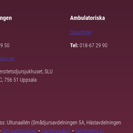
ingen
Ambulatoriska
Öppettider
29 50
Tel:
018-67 29 90
@slu.se
ersitetsdjursjukhuset, SLU
3C, 756 51 Uppsala
ss: Ultunaallén (Smådjursavdelningen 5A, Hästavdelningen
•
Om webbplatsen
•
Hantera kakor
•
Behandling av