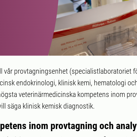
l vår provtagningsenhet (specialistlaboratoriet f
cinsk endokrinologi, klinisk kemi, hematologi och
 högsta veterinärmedicinska kompetens inom pro
vill säga klinisk kemisk diagnostik.
etens inom provtagning och analy