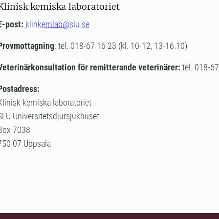
Klinisk kemiska laboratoriet
E-post:
klinkemlab@slu.se
Provmottagning
: tel. 018-67 16 23 (kl. 10-12, 13-16.10)
Veterinärkonsultation för remitterande veterinärer:
tel. 018-6
Postadress:
Klinisk kemiska laboratoriet
SLU Universitetsdjursjukhuset
Box 7038
750 07 Uppsala