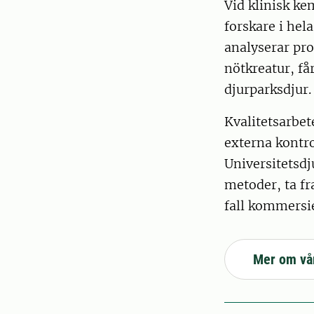
Vid klinisk ke
forskare i hel
analyserar pro
nötkreatur, får
djurparksdjur.
Kvalitetsarbet
externa kontro
Universitetsdj
metoder, ta fr
fall kommersie
Mer om vå