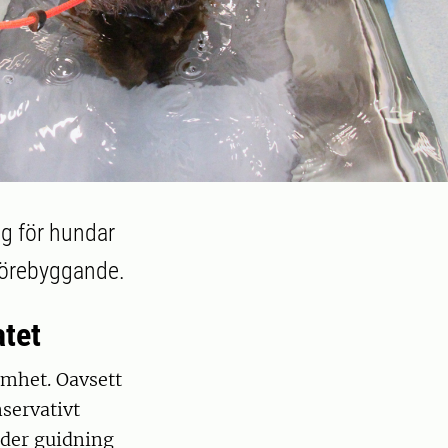
ng för hundar
 förebyggande.
atet
amhet. Oavsett
nservativt
Under guidning