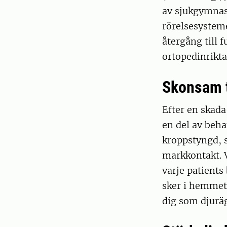
av sjukgymnas
rörelsesysteme
återgång till
ortopedinrikta
Skonsam t
Efter en skada
en del av beha
kroppstyngd, 
markkontakt. V
varje patients
sker i hemmet,
dig som djuräg