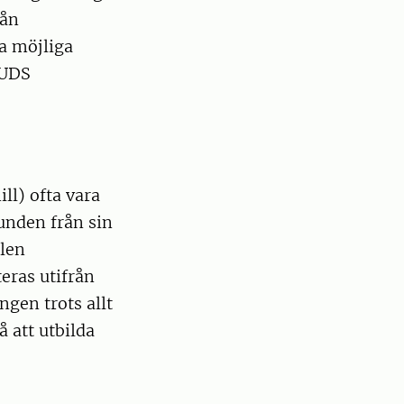
rån
a möjliga
 UDS
ll) ofta vara
unden från sin
llen
eras utifrån
ngen trots allt
 att utbilda