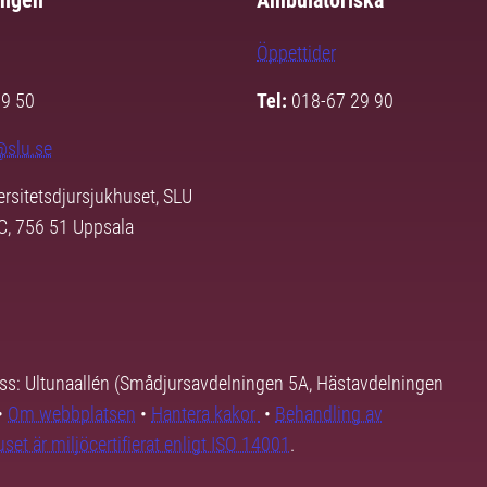
ingen
Ambulatoriska
Öppettider
29 50
Tel:
018-67 29 90
@slu.se
ersitetsdjursjukhuset, SLU
3C, 756 51 Uppsala
ss: Ultunaallén (Smådjursavdelningen 5A, Hästavdelningen
•
Om webbplatsen
•
Hantera kakor
•
Behandling av
set är miljöcertifierat enligt ISO 14001
.