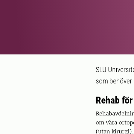
SLU Universit
som behöver r
Rehab för
Rehabavdelnin
om våra ortope
(utan kirurgi)