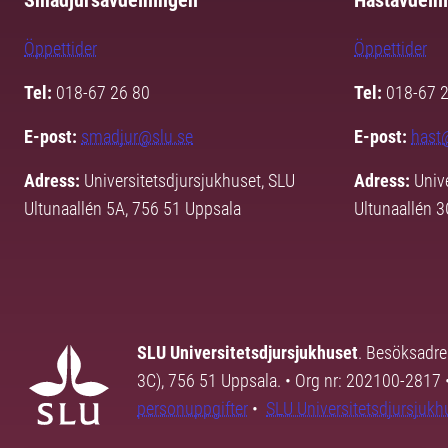
Smådjursavdelningen
Hästavdeln
Öppettider
Öppettider
Tel:
018-67 26 80
Tel:
018-67 
E-post:
smadjur@slu.se
E-post:
hast
Adress:
Universitetsdjursjukhuset, SLU
Adress:
Univ
Ultunaallén 5A, 756 51 Uppsala
Ultunaallén 
SLU Universitetsdjursjukhuset
. Besöksadre
3C), 756 51 Uppsala. • Org nr: 202100-2817 
personuppgifter
•
SLU Universitetsdjursjukhu