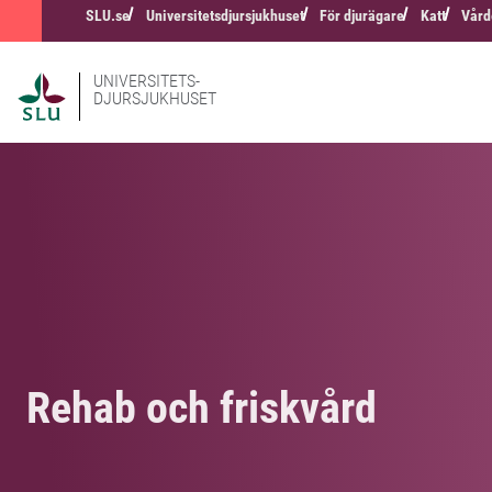
SLU.se
Universitetsdjursjukhuset
För djurägare
Katt
Vård
UNIVERSITETS-
DJURSJUKHUSET
Rehab och friskvård