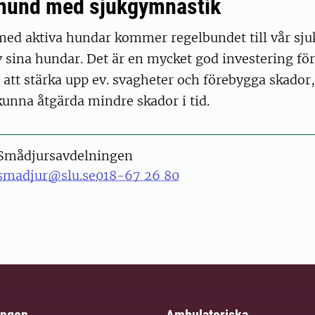
 hund med sjukgymnastik
ed aktiva hundar kommer regelbundet till vår sj
sina hundar. Det är en mycket god investering för
att stärka upp ev. svagheter och förebygga skador,
unna åtgärda mindre skador i tid.
Smådjursavdelningen
smadjur@slu.se
018-67 26 80