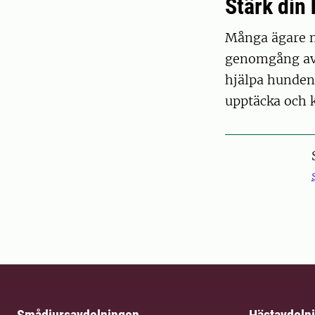
Stärk din
Många ägare m
genomgång av 
hjälpa hunden 
upptäcka och k