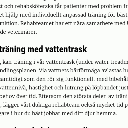
t och rehabsköterska får patienter med problem f
t hjälp med individuellt anpassad träning för bäst
 funktion. Rehabteamet har ett nära samarbete med
de veterinärer.
räning med vattentrask
, kan träning i vår vattentrask (under water treadmi
ndlingsplanen. Via vattnets bärförmåga avlastas h
samtidigt som den rör sig funktionellt med bibehå
attennivå, hastighet och lutning på löpbandet just
 behov över tid. Eftersom den största delen av träni
 lägger vårt duktiga rehabteam också mycket tid på
are i hur du bäst jobbar med ditt djur hemma.