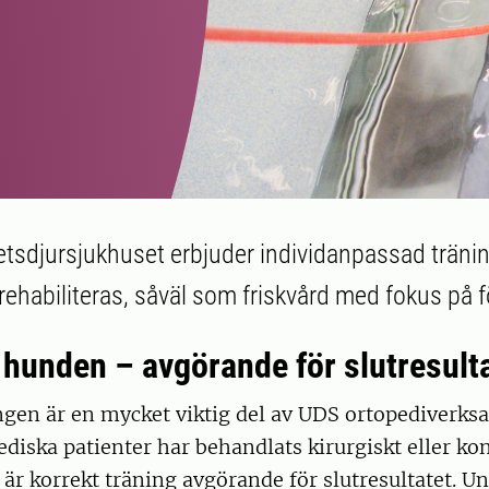
etsdjursjukhuset erbjuder individanpassad träni
ehabiliteras, såväl som friskvård med fokus på
 hunden – avgörande för slutresult
gen är en mycket viktig del av UDS ortopediverks
diska patienter har behandlats kirurgiskt eller ko
, är korrekt träning avgörande för slutresultatet. 