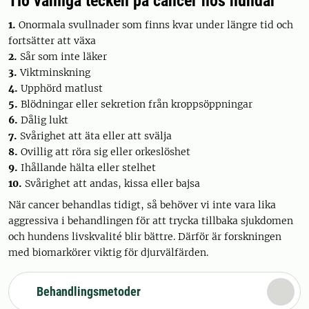
Tio vanliga tecken på cancer hos hundar
1.
Onormala svullnader som finns kvar under längre tid och
fortsätter att växa
2.
Sår som inte läker
3.
Viktminskning
4.
Upphörd matlust
5.
Blödningar eller sekretion från kroppsöppningar
6.
Dålig lukt
7.
Svårighet att äta eller att svälja
8.
Ovillig att röra sig eller orkeslöshet
9.
Ihållande hälta eller stelhet
10.
Svårighet att andas, kissa eller bajsa
När cancer behandlas tidigt, så behöver vi inte vara lika
aggressiva i behandlingen för att trycka tillbaka sjukdomen
och hundens livskvalité blir bättre. Därför är forskningen
med biomarkörer viktig för djurvälfärden.
Behandlingsmetoder