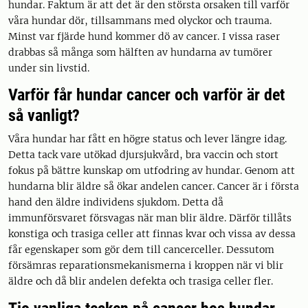
hundar. Faktum är att det är den största orsaken till varför
våra hundar dör, tillsammans med olyckor och trauma.
Minst var fjärde hund kommer dö av cancer. I vissa raser
drabbas så många som hälften av hundarna av tumörer
under sin livstid.
Varför får hundar cancer och varför är det
så vanligt?
Våra hundar har fått en högre status och lever längre idag.
Detta tack vare utökad djursjukvård, bra vaccin och stort
fokus på bättre kunskap om utfodring av hundar. Genom att
hundarna blir äldre så ökar andelen cancer. Cancer är i första
hand den äldre individens sjukdom. Detta då
immunförsvaret försvagas när man blir äldre. Därför tillåts
konstiga och trasiga celler att finnas kvar och vissa av dessa
får egenskaper som gör dem till cancerceller. Dessutom
försämras reparationsmekanismerna i kroppen när vi blir
äldre och då blir andelen defekta och trasiga celler fler.