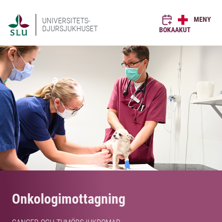
MENY
UNIVERSITETS-
DJURSJUKHUSET
BOKA
AKUT
Onkologimottagning