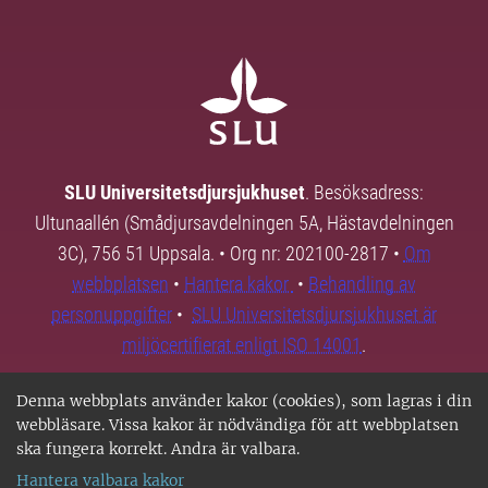
SLU Universitetsdjursjukhuset
. Besöksadress:
Ultunaallén (Smådjursavdelningen 5A, Hästavdelningen
3C), 756 51 Uppsala. • Org nr: 202100-2817 •
Om
webbplatsen
•
Hantera kakor
•
Behandling av
personuppgifter
•
SLU Universitetsdjursjukhuset är
miljöcertifierat enligt ISO 14001
.
Denna webbplats använder kakor (cookies), som lagras i din
webbläsare. Vissa kakor är nödvändiga för att webbplatsen
ska fungera korrekt. Andra är valbara.
Hantera valbara kakor