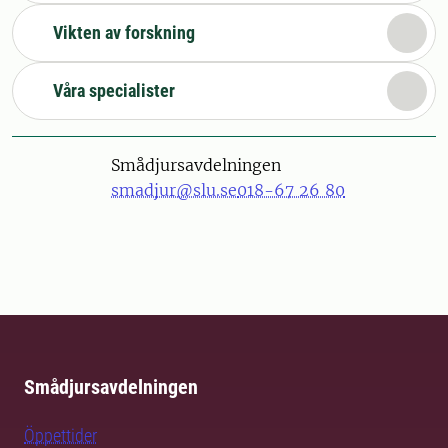
Vikten av forskning
Våra specialister
Smådjursavdelningen
smadjur@slu.se
018-67 26 80
Smådjursavdelningen
Öppettider