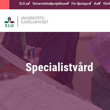
SLU.se
Universitetsdjursjukhuset
För djurägare
Katt
Vård
UNIVERSITETS-
DJURSJUKHUSET
Specialistvård