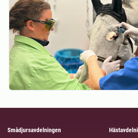
Smådjursavdelningen
Hästavdeln