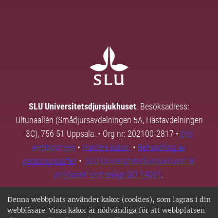
SLU Universitetsdjursjukhuset
. Besöksadress:
Ultunaallén (Smådjursavdelningen 5A, Hästavdelningen
3C), 756 51 Uppsala. • Org nr: 202100-2817 •
Om
webbplatsen
•
Hantera kakor
•
Behandling av
personuppgifter
•
SLU Universitetsdjursjukhuset är
miljöcertifierat enligt ISO 14001
.
Denna webbplats använder kakor (cookies), som lagras i din
webbläsare. Vissa kakor är nödvändiga för att webbplatsen