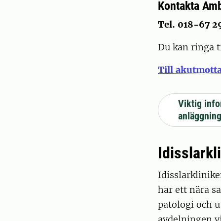
Kontakta Am
Tel. 018-67 2
Du kan ringa t
Till akutmott
Viktig inf
anläggnin
Idisslarkl
Idisslarklinik
har ett nära 
patologi och u
avdelningen vi