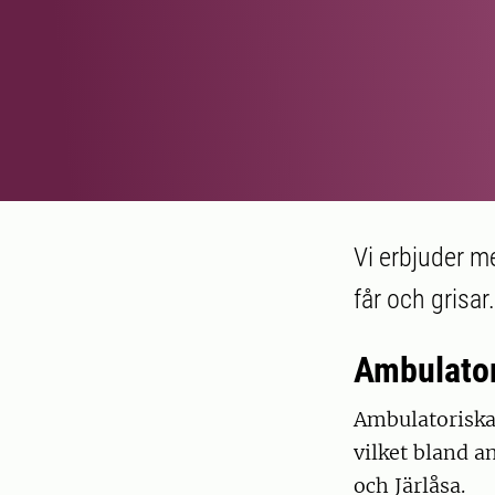
Vi erbjuder m
får och grisar.
Ambulato
Ambulatoriska 
vilket bland a
och Järlåsa.