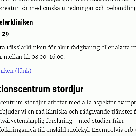
tkreatur för medicinska utredningar och behandlin
slarkliniken
9 29
a Idisslarklinken för akut rådgivning eller akuta r
 mellan kl. 08.00-16.00.
iniken (länk)
ionscentrum stordjur
centrum stordjur arbetar med alla aspekter av rep
erbjuder vi en rad kliniska och rådgivande tjänster 
tvärvetenskaplig forskning - med studier från
olkningsnivå till enskild molekyl. Exempelvis erbj