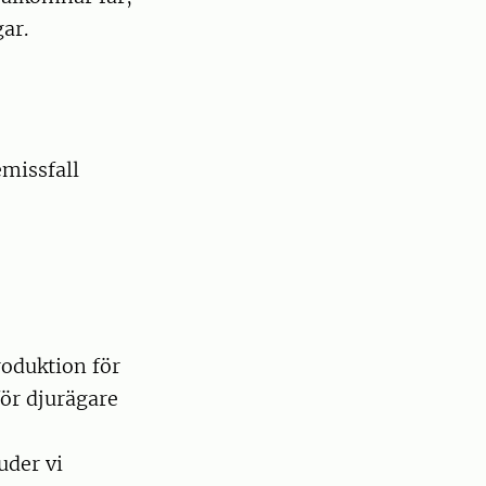
gar.
emissfall
roduktion för
för djurägare
uder vi