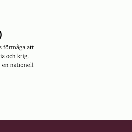
)
s förmåga att
is och krig.
 en nationell