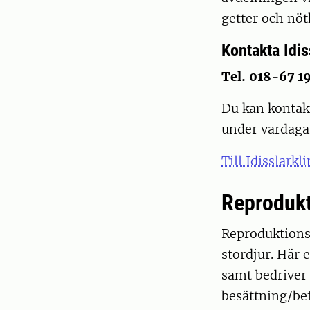
getter och nö
Kontakta Idis
Tel. 018-67 1
Du kan kontakt
under vardagar
Till Idisslarkl
Reprodukt
Reproduktions
stordjur. Här 
samt bedriver 
besättning/bef