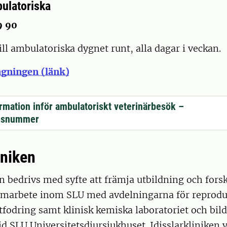
bulatoriska
9 90
ill ambulatoriska dygnet runt, alla dagar i veckan.
agningen (länk)
ormation inför ambulatoriskt veterinärbesök –
gsnummer
iniken
en bedrivs med syfte att främja utbildning och fors
samarbete inom SLU med avdelningarna för reprodu
tfodring samt klinisk kemiska laboratoriet och bil
d SLU Universitetsdjursjukhuset. Idisslarkliniken 