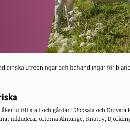
edicinska utredningar och behandlingar för bland
riska
åker ut till stall och gårdar i Uppsala och Knivst
nnat inkluderar orterna Almunge, Knutby, Björklin