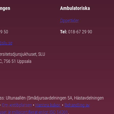
ingen
Ambulatoriska
Öppettider
29 50
Tel:
018-67 29 90
@slu.se
ersitetsdjursjukhuset, SLU
3C, 756 51 Uppsala
ss: Ultunaallén (Smådjursavdelningen 5A, Hästavdelningen
•
Om webbplatsen
•
Hantera kakor
•
Behandling av
set är miljöcertifierat enligt ISO 14001
.