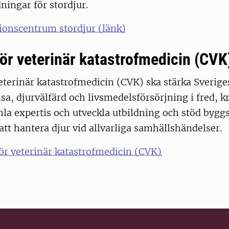
dningar för stordjur.
ionscentrum stordjur (länk)
ör veterinär katastrofmedicin (CVK
terinär katastrofmedicin (CVK) ska stärka Sverige
sa, djurvälfärd och livsmedelsförsörjning i fred, kr
a expertis och utveckla utbildning och stöd byggs
att hantera djur vid allvarliga samhällshändelser.
ör veterinär katastrofmedicin (CVK)