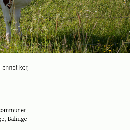
 annat kor,
a kommuner,
ge, Bälinge