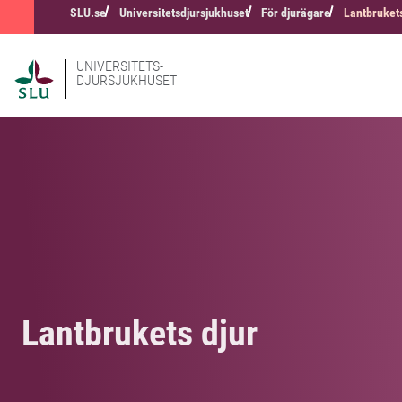
SLU.se
Universitetsdjursjukhuset
För djurägare
Lantbrukets
UNIVERSITETS-
DJURSJUKHUSET
Lantbrukets djur