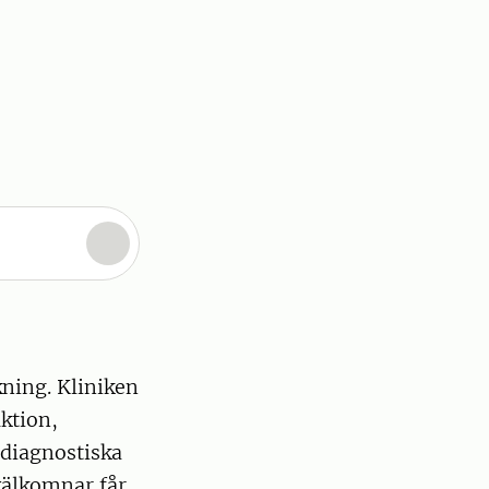
kning. Kliniken
ktion,
ddiagnostiska
välkomnar får,