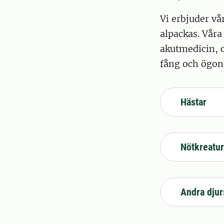
Vi erbjuder vår
alpackas. Vår
akutmedicin, o
fång och ögon
Hästar
Nötkreatur
Andra djur