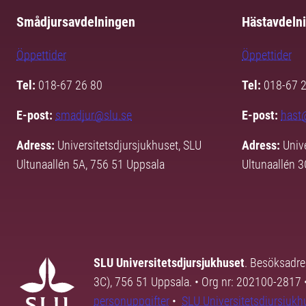
Smådjursavdelningen
Hästavdeln
Öppettider
Öppettider
Tel:
018-67 26 80
Tel:
018-67 
E-post:
smadjur@slu.se
E-post:
hast
Adress:
Universitetsdjursjukhuset, SLU
Adress:
Univ
Ultunaallén 5A, 756 51 Uppsala
Ultunaallén 
SLU Universitetsdjursjukhuset
. Besöksadre
3C), 756 51 Uppsala. • Org nr: 202100-2817 
personuppgifter
•
SLU Universitetsdjursjukhu