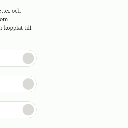
etter och
 som
 kopplat till