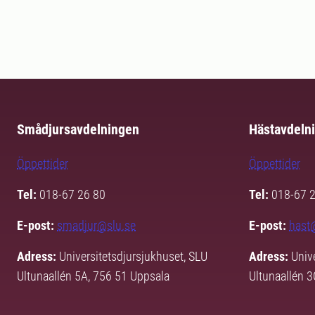
Smådjursavdelningen
Hästavdeln
Öppettider
Öppettider
Tel:
018-67 26 80
Tel:
018-67 
E-post:
smadjur@slu.se
E-post:
hast
Adress:
Universitetsdjursjukhuset, SLU
Adress:
Univ
Ultunaallén 5A, 756 51 Uppsala
Ultunaallén 