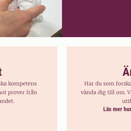
t
Ä
nska kompetens
Har du som forska
mot prover från
vända dig till oss. 
andet.
uti
Läs mer hur