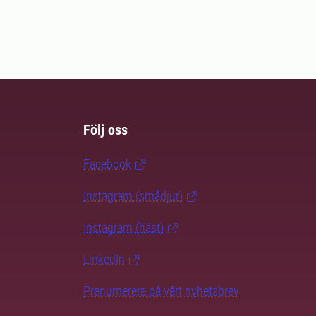
Följ oss
Facebook
Instagram (smådjur)
Instagram (häst)
LinkedIn
Prenumerera på vårt nyhetsbrev