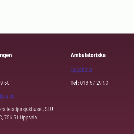
ingen
Ambulatoriska
Öppettider
29 50
Tel:
018-67 29 90
@slu.se
ersitetsdjursjukhuset, SLU
3C, 756 51 Uppsala