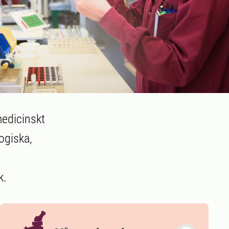
medicinskt
ogiska,
k.