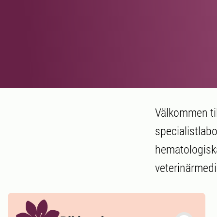
Välkommen till
specialistlab
hematologiska
veterinärmedi