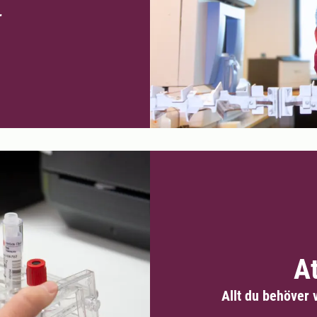
r
At
Allt du behöver v