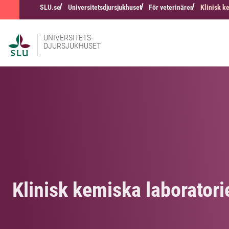
SLU.se
Universitetsdjursjukhuset
För veterinärer
Klinisk k
UNIVERSITETS-
DJURSJUKHUSET
Klinisk kemiska laboratori