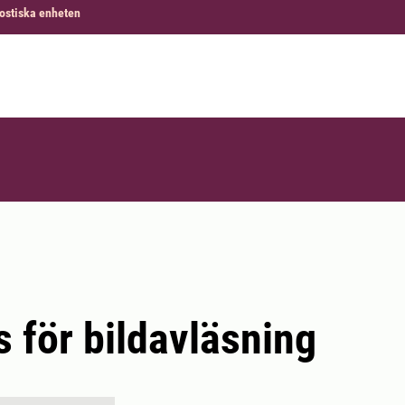
ostiska enheten
 för bildavläsning