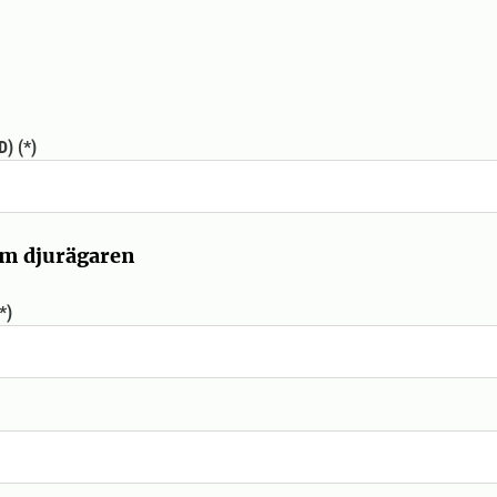
D)
om djurägaren