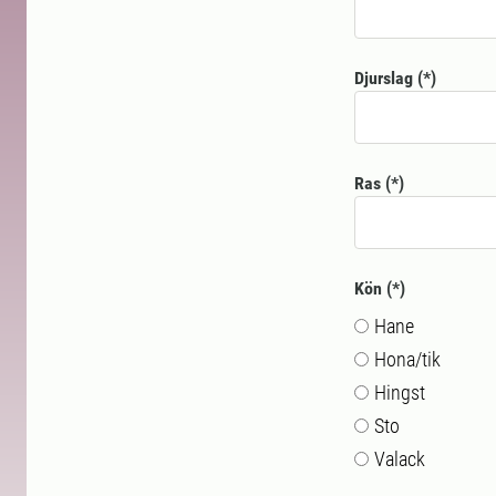
Djurslag
Ras
Kön
Hane
Hona/tik
Hingst
Sto
Valack