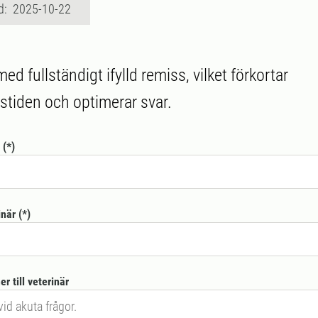
d: 2025-10-22
med fullständigt ifylld remiss, vilket förkortar
tiden och optimerar svar.
inär
r till veterinär