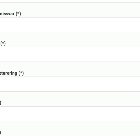
missvar
kturering