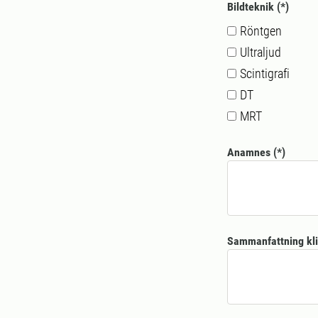
Bildteknik
Röntgen
Ultraljud
Scintigrafi
DT
MRT
Anamnes
Sammanfattning kli