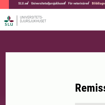
SLU.se
Universitetsdjursjukhuset
För veterinärer
Bilddiagn
UNIVERSITETS-
DJURSJUKHUSET
Remiss