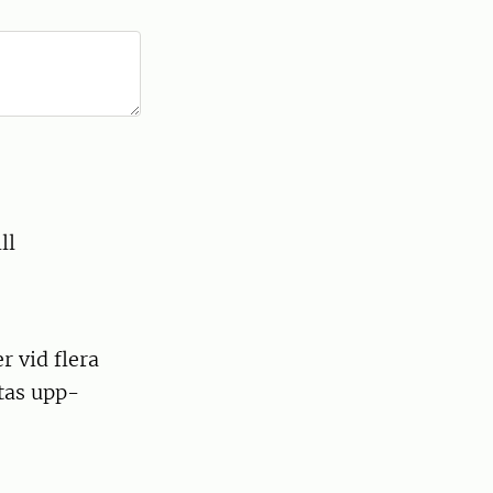
ll
r vid flera
ttas upp-