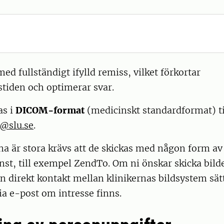
med fullständigt ifylld remiss, vilket förkortar
tiden och optimerar svar.
as i
DICOM-format
(medicinskt standardformat) ti
k@slu.se
.
na är stora krävs att de skickas med någon form av
nst, till exempel ZendTo. Om ni önskar skicka bilde
 en direkt kontakt mellan klinikernas bildsystem sä
ia e-post om intresse finns.