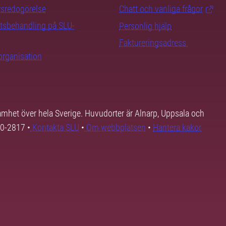
tsredogörelse
Chatt och vanliga frågor
tsbehandling på SLU-
Personlig hjälp
Faktureringsadress
organisation
samhet över hela Sverige. Huvudorter är Alnarp, Uppsala och
00-2817 •
Kontakta SLU
•
Om webbplatsen
•
Hantera kakor