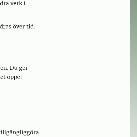
dra verk i
ras över tid.
ten. Du ger
ket öppet
tillgängliggöra