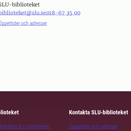
SLU-biblioteket
biblioteket@slu.se
018-67 35 00
Öppettider och adresser
lioteket
Kontakta SLU-biblioteket
örbättra SLU-biblioteket!
Öppettider och adresser