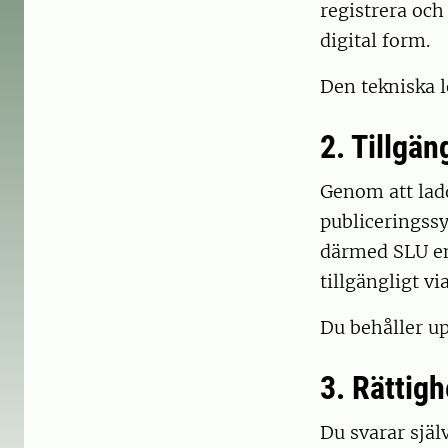
registrera och
digital form.
Den tekniska 
2. Tillgä
Genom att ladda
publiceringssy
därmed SLU en 
tillgängligt vi
Du behåller up
3. Rättigh
Du svarar själ