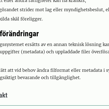
t eller andra rättigheter kan ha kränkts,
ggörandet strider mot lag eller myndighetsbeslut, el
ilda skäl föreligger.
förändringar
gssystemet ersätts av en annan teknisk lösning ka
 uppgifter (metadata) och uppladdade filer överföras
ätt att vid behov ändra filformat eller metadata i sy
ngsiktigt bevarande och tillgänglighet.
akt