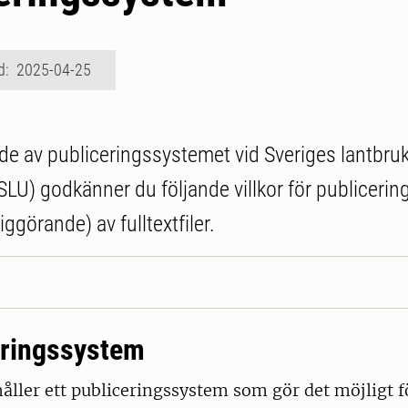
d: 2025-04-25
e av publiceringssystemet vid Sveriges lantbruk
 SLU) godkänner du följande villkor för publiceri
liggörande) av fulltextfiler.
eringssystem
åller ett publiceringssystem som gör det möjligt fö