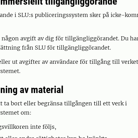
ommersiellt tillgängliggörande
rande i SLU:s publiceringssystem sker på icke-kom
 någon avgift av dig för tillgängliggörandet. Du har 
ttning från SLU för tillgängliggörandet.
ller ut avgifter av användare för tillgång till verket
ystemet.
gning av material
t ta bort eller begränsa tillgången till ett verk i
ystemet om:
svillkoren inte följs,