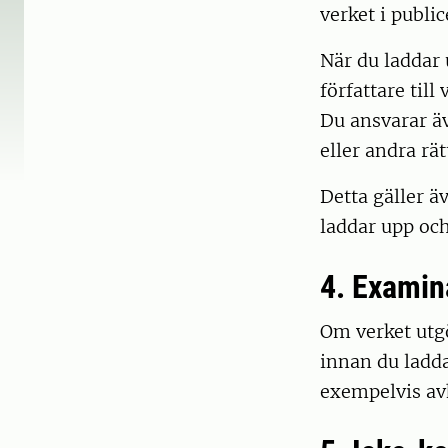
verket i publi
När du laddar 
författare til
Du ansvarar äv
eller andra rä
Detta gäller ä
laddar upp och
4. Examin
Om verket utgö
innan du ladda
exempelvis av