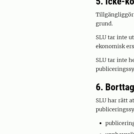
5. Icke-k
Tillgängliggö
grund.
SLU tar inte ut
ekonomisk ersä
SLU tar inte he
publiceringss
6. Bortta
SLU har rätt at
publiceringss
publicering