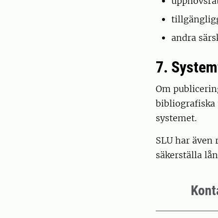
upphovsrät
tillgängli
andra särsk
7. System
Om publicerin
bibliografiska
systemet.
SLU har även r
säkerställa lå
Kont