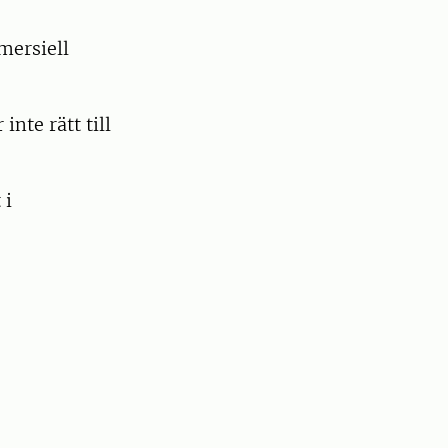
mersiell
inte rätt till
 i