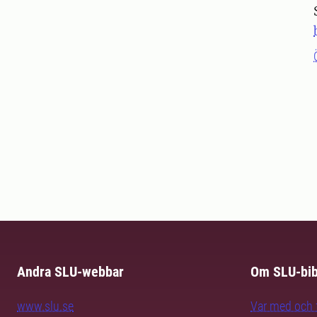
Andra SLU-webbar
Om SLU-bib
www.slu.se
Var med och f