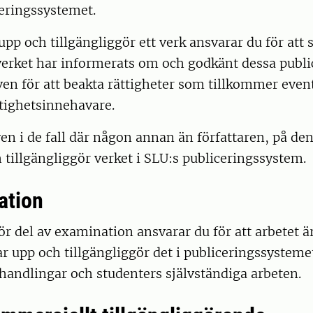
ceringssystemet.
upp och tillgängliggör ett verk ansvarar du för att 
l verket har informerats om och godkänt dessa publi
en för att beakta rättigheter som tillkommer event
ttighetsinnehavare.
ven i de fall där någon annan än författaren, på d
 tillgängliggör verket i SLU:s publiceringssystem.
ation
r del av examination ansvarar du för att arbetet ä
r upp och tillgängliggör det i publiceringssystemet
handlingar och studenters självständiga arbeten.