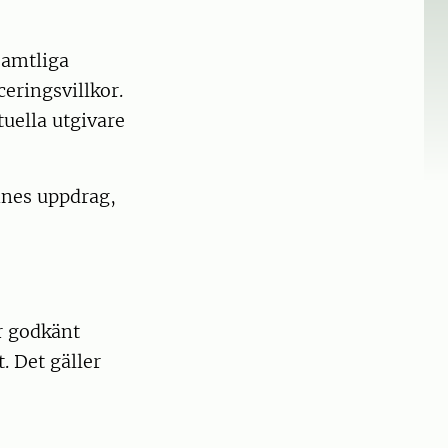
samtliga
ceringsvillkor.
uella utgivare
ennes uppdrag,
r godkänt
. Det gäller