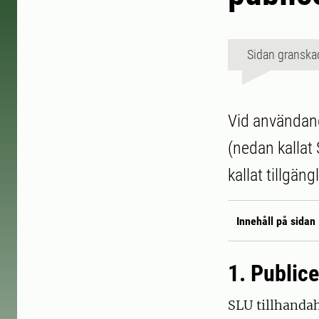
Sidan granska
Vid användand
(nedan kallat
kallat tillgäng
Innehåll på sidan
1. Public
SLU tillhandah