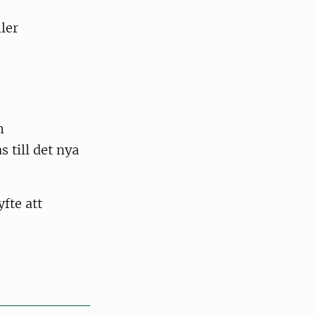
ler
n
 till det nya
fte att