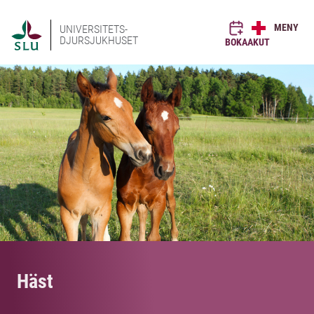
MENY
UNIVERSITETS-
DJURSJUKHUSET
BOKA
AKUT
Häst