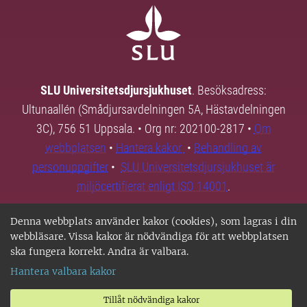
SLU Universitetsdjursjukhuset
. Besöksadress:
Ultunaallén (Smådjursavdelningen 5A, Hästavdelningen
3C), 756 51 Uppsala. • Org nr: 202100-2817 •
Om
webbplatsen
•
Hantera kakor
•
Behandling av
personuppgifter
•
SLU Universitetsdjursjukhuset är
miljöcertifierat enligt ISO 14001
.
Denna webbplats använder kakor (cookies), som lagras i din
webbläsare. Vissa kakor är nödvändiga för att webbplatsen
ska fungera korrekt. Andra är valbara.
Hantera valbara kakor
Tillåt nödvändiga kakor