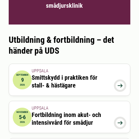
smådjursklinik
Utbildning & fortbildning – det
händer på UDS
UPPSALA
SEPTEMBER
Smittskydd i praktiken för
9
2026-09-09 17:30:00
till
2026-09-09 20:30:00
stall- & hästägare

2026
UPPSALA
NOVEMBER
Fortbildning inom akut- och
5-6
2026-11-05 08:00:00
till
2026-11-06 16:30:00
intensivvård för smådjur

2026