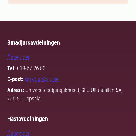
Smådjursavdelningen
Öppettider
Tel:
018-67 26 80
E-post:
smadjur@slu.se
Adress:
Universitetsdjursjukhuset, SLU Ultunaallén 5A,
756 51 Uppsala
Hästavdelningen
Öppettider