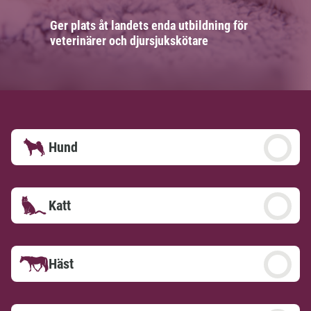
Ger plats åt landets enda utbildning för
veterinärer och djursjukskötare
Hund
Katt
Häst