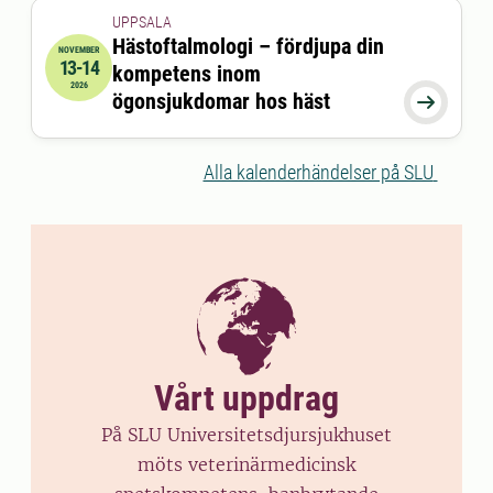
UPPSALA
Hästoftalmologi – fördjupa din
NOVEMBER
13-14
kompetens inom
2026-11-13 08:45:00
till
2026-11-14 16:30:00
2026
ögonsjukdomar hos häst

Alla kalenderhändelser på SLU
Vårt uppdrag
På SLU Universitetsdjursjukhuset
möts veterinärmedicinsk